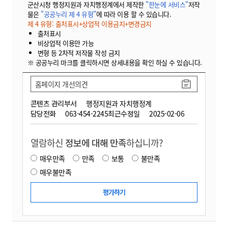
군산시청 행정지원과 자치행정계에서 제작한
"한눈에 서비스"
저작
물은
"공공누리 제 4 유형"
에 따라 이용 할 수 있습니다.
제 4 유형: 출처표시+상업적 이용금지+변경금지
출처표시
비상업적 이용만 가능
변형 등 2차적 저작물 작성 금지
※ 공공누리 마크를 클릭하시면 상세내용을 확인 하실 수 있습니다.
홈페이지 개선의견
콘텐츠 관리부서
행정지원과 자치행정계
담당전화
063-454-2245
최근수정일
2025-02-06
열람하신
정보에 대해 만족
하십니까?
매우만족
만족
보통
불만족
매우불만족