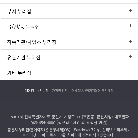
부서 누리집
읍/면/동 누리집
직속기관/사업소 누리집
유관기관 누리집
기타 누리집
개인정보처리방침
저작권 정책
영상정보처리기기운영·관리방침
[54078] 전북특별자치도 군산시 시청로 17 (조촌동, 군산시청) 대표전화
063-454-4000 (정규업무시간 외 당직실 연결)
군산시 누리집(홈페이지)은 운영체제(OS)：Windows 7이상, 인터넷 브라우저：
IE 9이상, 파이어 폭스, 크롬, 사파리에 최적화 되어있습니다.