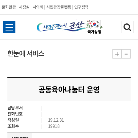
문화관광
시장실
시의회
시민광장플랫폼
인구정책
시
전
검
민
체
색
메
하
-
+
한눈에 서비스
주
뉴
기
열
권
기
도
공동육아나눔터 운영
시
담당부서
군
전화번호
작성일
19.12.31
산
조회수
19918