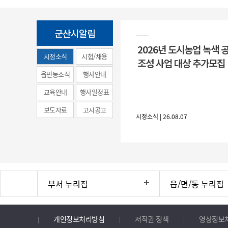
군산시알림
2026년 도시농업 녹색 
시정소식
시험/채용
조성 사업 대상 추가모집
(municipal
읍면동소식
행사안내
news)
교육안내
행사일정표
보도자료
고시공고
시정소식 | 26.08.07
부서 누리집
읍/면/동 누리집
개인정보처리방침
저작권 정책
영상정보