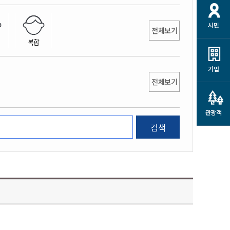
개
재정정보 공개
공공저작물
션
시민
통계정보
행정규제개혁
전체보기
소상공인 지원
복합
민방위/재난안전
시스템
행정규제개혁안내
고유가 피해지원금
민방위
규제신문고
군산사랑배달 배달의명수
기업
재난안전
전체보기
규제입증요청
카드수수료 지원
풍수해보험
사
규제정보포털
소상공인지원
재해예방
관광객
관련기관 안내
검색
군산시착한가격업소
시민대상보험
통계
영조물 배상보험
인 현황
군산시민 안전보험
군산시민 자전거보험
군산 상품
농업인안전보험 농가부담
 가이드북
금 지원사업