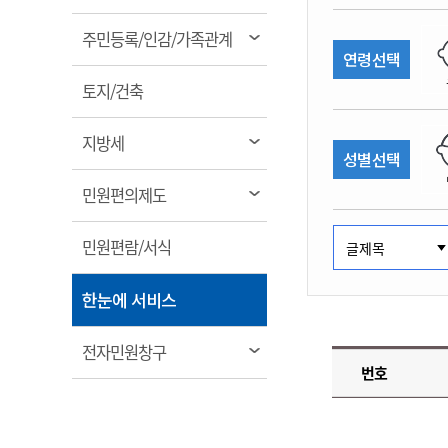
림
계약정보공개
전화번호안내
전화번호안내
전화번호안내
전화번호안내
전화번호안내
전화번호안내
전화번호안내
전화번호안내
군산시보
장사정보
열
주민등록/인감/가족관계
입찰/계약정보
연령선택
읍면동소식
주민복지 안내서
주요시책
림
수산업
찾아오시는길
찾아오시는길
찾아오시는길
찾아오시는길
찾아오시는길
찾아오시는길
찾아오시는길
찾아오시는길
용역과제
열
민원편의제도
토지/건축
웹진 열린군산
시정계획
어업현황
림
타기관소식
민원 1회방문 처리제
주요업무
수산물 안전정보
열
지방세
성별선택
어디서나 민원처리제
시정백서
림
군산수산물 소비촉진행사
상품권 구매 사용 및 관리
사전심사 청구제도
열
민원편의제도
군산 특화 수산물
림
민원인 후견인제
열
민원편람/서식
복합민원 상담예약제
림
폐업신고 원스톱서비스
열
한눈에 서비스
납세자 보호관제도
림
『안심상속』 원스톱 서비
열
전자민원창구
스
번호
림