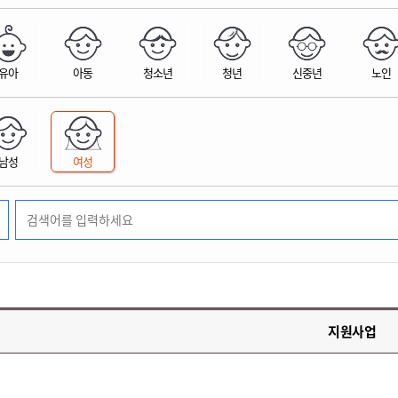
위원회 현황
공공데이터 개방
업무추진비공
군산시 무상교통
공부의 명수
정부24
위원회 명단공개
공공데이터 개방
예산/재정
법률정보
국민신문고
건설
부동산
에너지
유아
아동
청소년
청년
신중년
노인
환경
청소
위생
위원회 회의록 공개
공공데이터 수요조사
민원편람/서식
한눈에 서비스
전자가족관계등록
예산안내
조례규칙 입법예고
경제동향
도로/가로등
부동산 정보
태양광
환경선언문
청소정보
공중위생
재정공시
조례규칙 입법예고(구)
물가정보
자전거
주소/건축/지적/지리정보
가스/석유
인터넷등기소
환경기본정보
대형폐기물 배출신고
위생용품 제조업
결산보고서
법률정보 관련사이트
사회조사
조상땅찾기
국세청홈택스
남성
여성
화학물질 관리지도
공모사업
생활쓰레기 처리요령
식품위생
중기지방재정계획
사업체조
위택스
미세먼지 대응
음식물쓰레기 처리요령
문화 콘텐츠업
투자심사
통계연보
부동산통합민원
환경영향평가
폐기물 처리시설 현황
예산낭비신고
청년통계
체육
공공데이터포털
석면해체 건축물정보
보조금 부정수급 신고
주민등록
새올전자민원창구
체육시설 안내
환경오염업소 공개
공유재산
체류외국
군산시체육회
환경 관련사이트
재정용어사전
생활체육 공지
지원사업
군산시 고향사랑기부제
고향사랑기부제 소개
군산상품