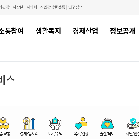
화관광
시장실
시의회
시민광장플랫폼
인구정책
소통참여
생활복지
경제산업
정보공개
새만금 해양거점도시 군산
정보공개 목록/청구
시민참여서비스
여권 민원
기업지원
교육
군산시 소개
군산시 관할권 주요논리
각종 신고/민원
사전정보공표
일자리/창업
차량 민원
상하수도
시청안내
새만금 관할구역 결
주민등록/인감/가
교통안내
기업목록
인사운영
SNS소식
여권발급안내
시민광장플랫폼
교육지원
투자기업 인센티브
정보공개 목록/청구
군산 현황
차량등록사업소 안내
하수도 계획
군산시 명장
사전정보공표
청사종합안내
주민등록/인감/가
시내버스
일반기업 목록
2022년도 통계
조직도
비스
여권 서식
시장에게 바란다
평생교육
기업지원정책
군산의 역사
차량 신규/이전 등록
상수도시설
구인구직
수시공표
전화번호안내
각종서식
택시
사회적경제기업
2023년도 통계
업무
나의민원
학자금대출이자지원
경제 공지/서식
수상현황
저당권 설정/말소 등록
수질검사
청년뜰(청년센터/창업센터)
부서별 팩스번호
시외버스/고속버스
공장 검색
2024년도 통계
부서소
나도한마디
우리아이 꿈탐험 지원사업
기업애로해소SOS
자연지리특성
등록원부 열람/발급
상수도/하수도 요금
시청 오시는 길
철도/항공
2025년도 통계
부서별 
군산시사회적경제지원센터
칭찬합시다
시민정보화교육
강소연구개발특구
행정구역/행정지도
자동차 등록 서식
요금조회납부시스템
여객선
설문조사
부모학교예약시스템
자매결연/국제협력 도시
자동차 과태료 조회 및 납부
공공하수처리시설
교통 관련사이트
일자리 지원사업
자원봉사참여
군산어린이시청
군산의 상징
자동차 정기(종합)검사 기
주정차단속 문자알
일자리지원센터
설/교통
경제/일자리
토지/주택
복지/건강
출산/육아
재난/안
간조회 및 검사예약
스
전자민원창
적극행정
디지털배움터