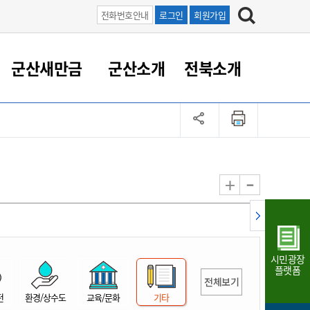
전화번호안내
로그인
회원가입
군산새만금
군산소개
전북소개
정 대응
족관계
부서/업무
RE100의 중심 새만금
도시/공원/주택
산업인프라
정책실명제
토지/건축
읍면동 안내
군산새만금 홍보 영상
조직운영6대지표
농업/축산업
도시재생
지방세
족관계
도시계획/지구단위계획
군산국가산업단지
정책실명제 안내
지방세
도시재생사업
민선8기 농업비전/발전방
공무원 정원
향
-
+
공원녹지
군산2국가산업단지
국민신청실명제안내
지방세환급금신청
도시재생(현장)지원센터
과장급이상 상위직 비율
농산물 유통
식
주택
새만금산업단지
정책실명제 중점관리 대상
지방세 상담챗봇
도시재생시설 현황
공무원 1인당 주민수
가축방역
자료실
자유무역지역
도시재생 공지/행사
현장공무원 비율
동물복지
지방산업단지
재정규모대비 인건비운영
시민광장
농공단지
실국본부수
플랫폼
전체보기
림 서비
산업단지 지도
내고장 알리미
전
환경/상수도
교육/문화
기타
구
항만/여객/공항/철도/컨벤