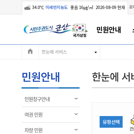
구름많음
문
34.0℃
미세먼지농도
좋음 16㎍/㎥
2026-08-09 현재
시
민원안내
민
전
한눈에 서비스
군산새만금
민원안내
소통참여
생활복지
경제산업
정보공개
군산소개
전북소개
주
군산에서 시작되는 새만금
전북특별자치도 소개
군산사랑상품권
민원창구안내
정보공개제도
복지/보건
시정알림
군산시 비전
체
권
민원이용안내
시정소식
인구정책
상품권 안내
제도안내
전북특별자치도란?
메
민원안내
한눈에 서
민원수수료
시험/채용
통합돌봄
상품권 공지사항
비공개대상정보
전북특별자치도 용어 Q&A
뉴
도
종합민원창구
보도자료
주민복지
상품권 Q&A
불복구제절차
자료실
시
아름다운 배려창구
행사안내
아동/청소년
상품권 이용규약
수수료
열
민원창구안내
홍보영상 게시판
토지정보민원창구
행사일정표
여성/가족
판매대행점 조회
정보공개서식
림
군
대표전화
대표전화
대표전화
대표전화
대표전화
대표전화
대표전화
대표전화
063-454-4000
063-454-4000
063-454-4000
063-454-4000
063-454-4000
063-454-4000
063-454-4000
063-454-4000
열
여권 민원
무인민원발급기
교육안내
노인복지
지류상품권 재고조회
림
유형선택
산
보건소식
장애인복지
부서 및 담당자 연락처
부서 및 담당자 연락처
부서 및 담당자 연락처
부서 및 담당자 연락처
부서 및 담당자 연락처
부서 및 담당자 연락처
부서 및 담당자 연락처
부서 및 담당자 연락처
건
열
차량 민원
고시공고
사회서비스(바우처)