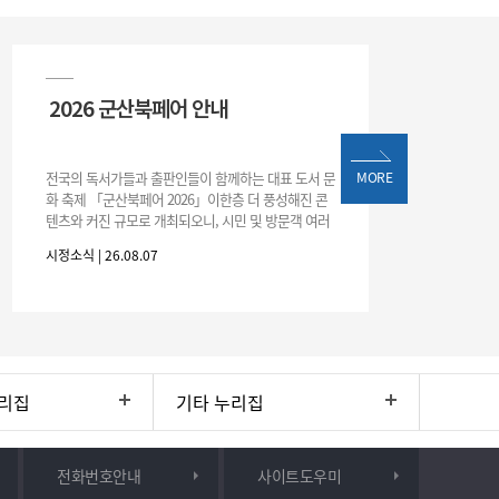
2026 군산북페어 안내
전국의 독서가들과 출판인들이 함께하는 대표 도서 문
MORE
화 축제 「군산북페어 2026」이한층 더 풍성해진 콘
텐츠와 커진 규모로 개최되오니, 시민 및 방문객 여러
분의 많은 관심과 참여 바랍니다.□ 행사 개요행사 기
시정소식 | 26.08.07
간: 2026. 8. 28.
리집
기타 누리집
전화번호안내
사이트도우미