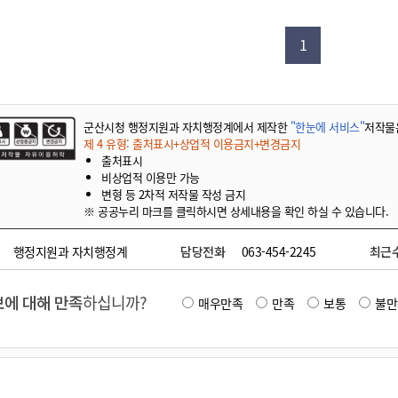
기부자 예우제
기부자 명예의 전당
1
기금사업
군산시 답례품
고향사랑기부제 소식
군산시청 행정지원과 자치행정계에서 제작한
"한눈에 서비스"
저작물
제 4 유형: 출처표시+상업적 이용금지+변경금지
출처표시
비상업적 이용만 가능
변형 등 2차적 저작물 작성 금지
※ 공공누리 마크를 클릭하시면 상세내용을 확인 하실 수 있습니다.
행정지원과 자치행정계
담당전화
063-454-2245
최근
에 대해 만족
하십니까?
매우만족
만족
보통
불만