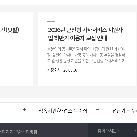
공간(텃밭)
2026년 군산형 가사서비스 지원사
업 하반기 이용자 모집 안내
※붙임의 공고문을 필히 확인 바랍니다.(8.11.게시예
정) 맞벌이·다자녀 가정 등의 가사노동 부담을 경감하
고 일·생활 균형 지원을 위한 「군산형 가사서비스 지
원사업」하반기 이용자를 다음과 같이 추가 모집하오
시정소식 | 26.08.07
니 많은 참여 바랍니다. 1
직속기관/사업소 누리집
유관기관 누
찾아오시는길
처리기기운영·관리방침