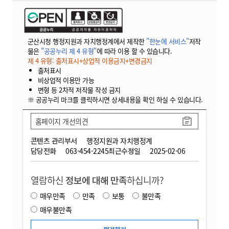
군산시청 행정지원과 자치행정계에서 제작한
"한눈에 서비스"
저작
물은
"공공누리 제 4 유형"
에 따라 이용 할 수 있습니다.
제 4 유형: 출처표시+상업적 이용금지+변경금지
출처표시
비상업적 이용만 가능
변형 등 2차적 저작물 작성 금지
※ 공공누리 마크를 클릭하시면 상세내용을 확인 하실 수 있습니다.
홈페이지 개선의견
콘텐츠 관리부서
행정지원과 자치행정계
담당전화
063-454-2245
최근수정일
2025-02-06
열람하신
정보에 대해 만족
하십니까?
매우만족
만족
보통
불만족
매우불만족