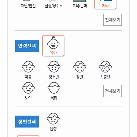
재난/안전
환경/상수도
교육/문화
기타
전체보기
연령선택
유아
아동
청소년
청년
신중년
전체보기
노인
복합
성별선택
남성