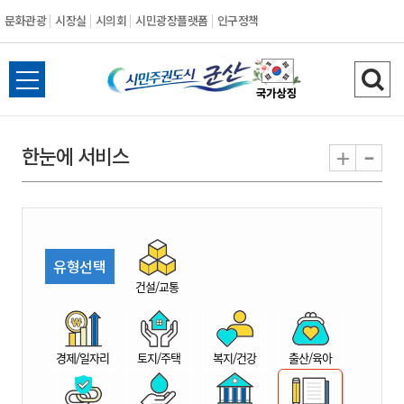
문화관광
시장실
시의회
시민광장플랫폼
인구정책
시
전
검
민
체
색
메
하
-
+
한눈에 서비스
주
뉴
기
열
권
기
도
유형선택
시
건설/교통
군
경제/일자리
토지/주택
복지/건강
출산/육아
산