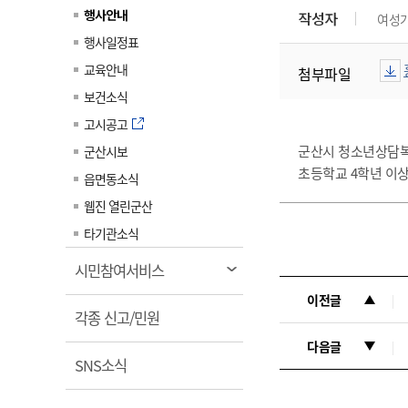
계약정보공개
행사안내
작성자
여성
전화번호안내
전화번호안내
전화번호안내
전화번호안내
전화번호안내
전화번호안내
전화번호안내
전화번호안내
군산시보
장사정보
행사일정표
입찰/계약정보
읍면동소식
주민복지 안내서
주요시책
수산업
찾아오시는길
찾아오시는길
찾아오시는길
찾아오시는길
찾아오시는길
찾아오시는길
찾아오시는길
찾아오시는길
교육안내
첨부파일
용역과제
민원편의제도
웹진 열린군산
시정계획
어업현황
보건소식
타기관소식
민원 1회방문 처리제
주요업무
수산물 안전정보
고시공고
어디서나 민원처리제
시정백서
군산시 청소년상담복
군산시보
군산수산물 소비촉진행사
상품권 구매 사용 및 관리
초등학교 4학년 이상
사전심사 청구제도
읍면동소식
군산 특화 수산물
민원인 후견인제
웹진 열린군산
복합민원 상담예약제
타기관소식
폐업신고 원스톱서비스
열
시민참여서비스
납세자 보호관제도
림
이전글
열
『안심상속』 원스톱 서비
각종 신고/민원
스
림
다음글
열
SNS소식
림