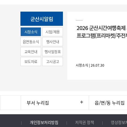
군산시알림
2026 군산시간여행축제
시정소식
시험/채용
프로그램(프리마켓/주전
(municipal
읍면동소식
행사안내
news)
교육안내
행사일정표
보도자료
고시공고
시정소식 | 26.07.30
부서 누리집
읍/면/동 누리집
개인정보처리방침
저작권 정책
영상정보