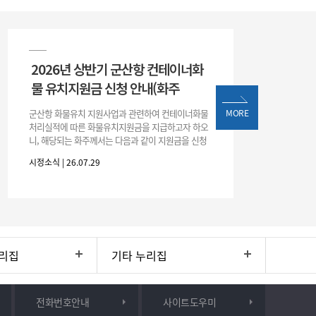
2026년 상반기 군산항 컨테이너화
물 유치지원금 신청 안내(화주
군산항 화물유치 지원사업과 관련하여 컨테이너화물
MORE
처리실적에 따른 화물유치지원금을 지급하고자 하오
니, 해당되는 화주께서는 다음과 같이 지원금을 신청
하시기 바랍니다. 1. 해당기간 : ‘25. 11. 1. ~ '26. 4. 30.
시정소식 | 26.07.29
(6개월
리집
기타 누리집
전화번호안내
사이트도우미