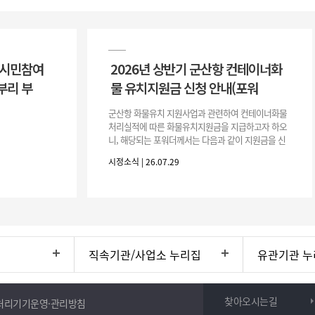
 시민참여
2026년 상반기 군산항 컨테이너화
부리 부
물 유치지원금 신청 안내(포워
군산항 화물유치 지원사업과 관련하여 컨테이너화물
처리실적에 따른 화물유치지원금을 지급하고자 하오
니, 해당되는 포워더께서는 다음과 같이 지원금을 신
청하시기 바랍니다. 1. 해당기간 : ‘25. 11. 1. ~ '26. 4.
시정소식 | 26.07.29
30.(6개
직속기관/사업소 누리집
유관기관 누
찾아오시는길
처리기기운영·관리방침