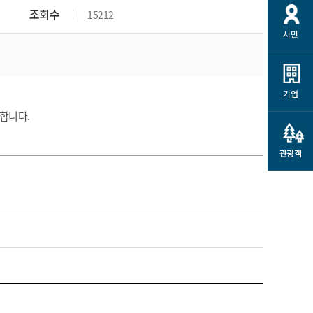
개
재정정보 공개
공공저작물
션
조회수
15212
시민
통계정보
행정규제개혁
소상공인 지원
민방위/재난안전
시스템
행정규제개혁안내
고유가 피해지원금
민방위
규제신문고
군산사랑배달 배달의명수
기업
재난안전
규제입증요청
합니다.
카드수수료 지원
풍수해보험
사
규제정보포털
소상공인지원
재해예방
관광객
관련기관 안내
군산시착한가격업소
시민대상보험
통계
영조물 배상보험
인 현황
군산시민 안전보험
군산시민 자전거보험
군산 상품
농업인안전보험 농가부담
 가이드북
금 지원사업