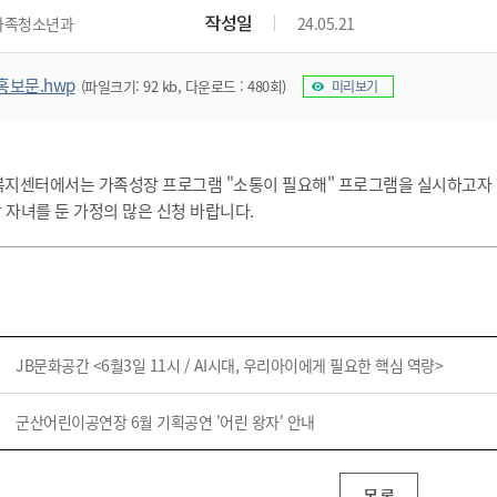
위원회 현황
공공데이터 개방
업무추진비공
군산시 무상교통
작성일
가족청소년과
24.05.21
공부의 명수
정부24
위원회 명단공개
공공데이터 개방
예산/재정
법률정보
국민신문고
건설
부동산
에너지
홍보문.hwp
(파일크기: 92 kb, 다운로드 : 480회)
미리보기
환경
청소
위생
위원회 회의록 공개
공공데이터 수요조사
민원편람/서식
한눈에 서비스
전자가족관계등록
예산안내
조례규칙 입법예고
경제동향
도로/가로등
부동산 정보
태양광
환경선언문
청소정보
공중위생
재정공시
조례규칙 입법예고(구)
물가정보
자전거
주소/건축/지적/지리정보
가스/석유
인터넷등기소
환경기본정보
대형폐기물 배출신고
위생용품 제조업
결산보고서
법률정보 관련사이트
사회조사
지센터에서는 가족성장 프로그램 "소통이 필요해" 프로그램을 실시하고자 
조상땅찾기
국세청홈택스
화학물질 관리지도
공모사업
생활쓰레기 처리요령
식품위생
 자녀를 둔 가정의 많은 신청 바랍니다.
중기지방재정계획
사업체조
위택스
미세먼지 대응
음식물쓰레기 처리요령
문화 콘텐츠업
투자심사
통계연보
부동산통합민원
환경영향평가
폐기물 처리시설 현황
예산낭비신고
청년통계
체육
공공데이터포털
석면해체 건축물정보
보조금 부정수급 신고
주민등록
새올전자민원창구
체육시설 안내
환경오염업소 공개
공유재산
체류외국
JB문화공간 <6월3일 11시 / AI시대, 우리아이에게 필요한 핵심 역량>
군산시체육회
환경 관련사이트
재정용어사전
생활체육 공지
군산시 고향사랑기부제
군산어린이공연장 6월 기획공연 '어린 왕자' 안내
고향사랑기부제 소개
군산상품
목록