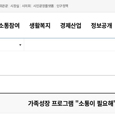
화관광
시장실
시의회
시민광장플랫폼
인구정책
소통참여
생활복지
경제산업
정보공개
새만금 해양거점도시 군산
정보공개 목록/청구
시민참여서비스
여권 민원
기업지원
교육
군산시 소개
군산시 관할권 주요논리
각종 신고/민원
사전정보공표
일자리/창업
차량 민원
상하수도
시청안내
새만금 관할구역 결
주민등록/인감/가
교통안내
기업목록
인사운영
SNS소식
여권발급안내
시민광장플랫폼
교육지원
투자기업 인센티브
정보공개 목록/청구
군산 현황
차량등록사업소 안내
하수도 계획
군산시 명장
사전정보공표
청사종합안내
주민등록/인감/가
시내버스
일반기업 목록
2022년도 통계
조직도
여권 서식
시장에게 바란다
평생교육
기업지원정책
군산의 역사
차량 신규/이전 등록
상수도시설
구인구직
수시공표
전화번호안내
각종서식
택시
사회적경제기업
2023년도 통계
업무
나의민원
학자금대출이자지원
경제 공지/서식
수상현황
저당권 설정/말소 등록
수질검사
청년뜰(청년센터/창업센터)
부서별 팩스번호
시외버스/고속버스
공장 검색
2024년도 통계
부서소
나도한마디
우리아이 꿈탐험 지원사업
기업애로해소SOS
자연지리특성
등록원부 열람/발급
상수도/하수도 요금
시청 오시는 길
철도/항공
2025년도 통계
부서별 
군산시사회적경제지원센터
칭찬합시다
시민정보화교육
강소연구개발특구
행정구역/행정지도
자동차 등록 서식
요금조회납부시스템
여객선
설문조사
부모학교예약시스템
자매결연/국제협력 도시
자동차 과태료 조회 및 납부
공공하수처리시설
교통 관련사이트
일자리 지원사업
가족성장 프로그램 "소통이 필요해
자원봉사참여
군산어린이시청
군산의 상징
자동차 정기(종합)검사 기
주정차단속 문자알
일자리지원센터
간조회 및 검사예약
스
전자민원창
적극행정
디지털배움터