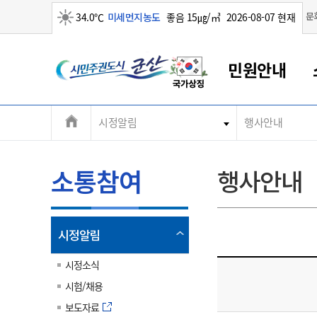
맑음
문
34.0℃
미세먼지농도
좋음 15㎍/㎥
2026-08-07 현재
시
민원안내
민
전
시정알림
행사안내
군산새만금
민원안내
소통참여
생활복지
경제산업
정보공개
군산소개
전북소개
주
군산에서 시작되는 새만금
전북특별자치도 소개
군산사랑상품권
민원창구안내
정보공개제도
복지/보건
시정알림
군산시 비전
체
권
민원이용안내
시정소식
인구정책
상품권 안내
제도안내
전북특별자치도란?
메
소통참여
행사안내
민원수수료
시험/채용
통합돌봄
상품권 공지사항
비공개대상정보
전북특별자치도 용어 Q&A
뉴
도
종합민원창구
보도자료
주민복지
상품권 Q&A
불복구제절차
자료실
시
아름다운 배려창구
행사안내
아동/청소년
상품권 이용규약
수수료
열
시정알림
홍보영상 게시판
토지정보민원창구
행사일정표
여성/가족
판매대행점 조회
정보공개서식
림
군
대표전화
대표전화
대표전화
대표전화
대표전화
대표전화
대표전화
대표전화
063-454-4000
063-454-4000
063-454-4000
063-454-4000
063-454-4000
063-454-4000
063-454-4000
063-454-4000
시정소식
무인민원발급기
교육안내
노인복지
지류상품권 재고조회
시험/채용
산
보건소식
장애인복지
부서 및 담당자 연락처
부서 및 담당자 연락처
부서 및 담당자 연락처
부서 및 담당자 연락처
부서 및 담당자 연락처
부서 및 담당자 연락처
부서 및 담당자 연락처
부서 및 담당자 연락처
보도자료
고시공고
사회서비스(바우처)