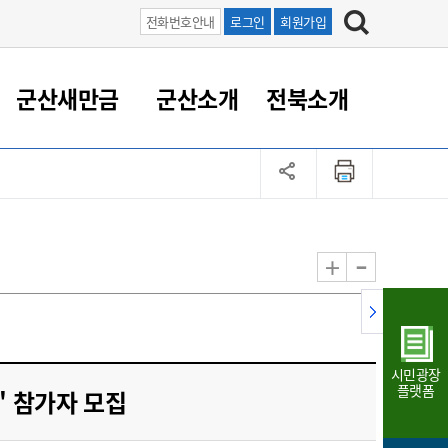
전화번호안내
로그인
회원가입
군산새만금
군산소개
전북소개
정 대응
족관계
부서/업무
RE100의 중심 새만금
도시/공원/주택
산업인프라
정책실명제
토지/건축
읍면동 안내
군산새만금 홍보 영상
조직운영6대지표
농업/축산업
도시재생
지방세
족관계
도시계획/지구단위계획
군산국가산업단지
정책실명제 안내
지방세
도시재생사업
민선8기 농업비전/발전방
공무원 정원
향
-
+
공원녹지
군산2국가산업단지
국민신청실명제안내
지방세환급금신청
도시재생(현장)지원센터
과장급이상 상위직 비율
농산물 유통
식
주택
새만금산업단지
정책실명제 중점관리 대상
지방세 상담챗봇
도시재생시설 현황
공무원 1인당 주민수
가축방역
자료실
자유무역지역
도시재생 공지/행사
현장공무원 비율
동물복지
지방산업단지
재정규모대비 인건비운영
시민광장
농공단지
실국본부수
플랫폼
" 참가자 모집
림 서비
산업단지 지도
내고장 알리미
구
항만/여객/공항/철도/컨벤