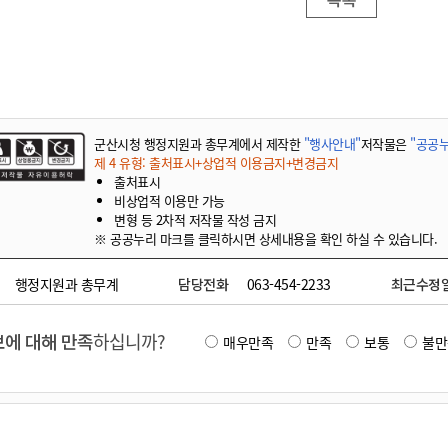
기부자 예우제
기부자 명예의 전당
기금사업
군산시 답례품
고향사랑기부제 소식
군산시청 행정지원과 총무계에서 제작한
"행사안내"
저작물은
"공공누
제 4 유형: 출처표시+상업적 이용금지+변경금지
출처표시
비상업적 이용만 가능
변형 등 2차적 저작물 작성 금지
※ 공공누리 마크를 클릭하시면 상세내용을 확인 하실 수 있습니다.
행정지원과 총무계
담당전화
063-454-2233
최근수정
에 대해 만족
하십니까?
매우만족
만족
보통
불만