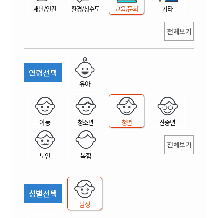
재난/안전
환경/상수도
교육/문화
기타
전체보기
연령선택
유아
아동
청소년
청년
신중년
전체보기
노인
복합
성별선택
남성