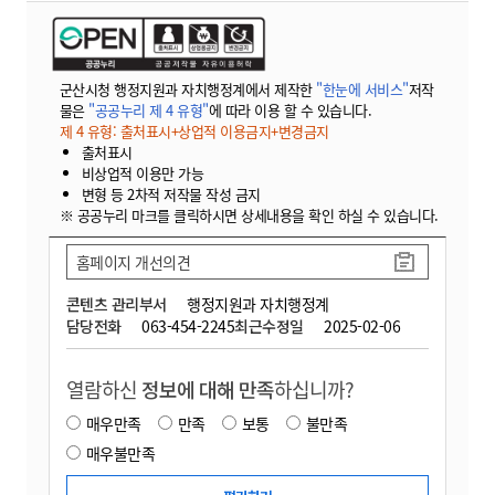
군산시청 행정지원과 자치행정계에서 제작한
"한눈에 서비스"
저작
물은
"공공누리 제 4 유형"
에 따라 이용 할 수 있습니다.
제 4 유형: 출처표시+상업적 이용금지+변경금지
출처표시
비상업적 이용만 가능
변형 등 2차적 저작물 작성 금지
※ 공공누리 마크를 클릭하시면 상세내용을 확인 하실 수 있습니다.
홈페이지 개선의견
콘텐츠 관리부서
행정지원과 자치행정계
담당전화
063-454-2245
최근수정일
2025-02-06
열람하신
정보에 대해 만족
하십니까?
매우만족
만족
보통
불만족
매우불만족