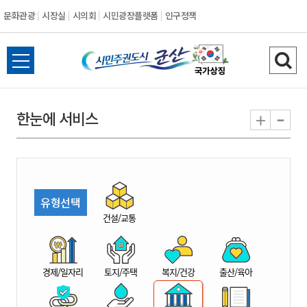
문화관광
시장실
시의회
시민광장플랫폼
인구정책
시
전
검
민
체
색
메
하
-
+
한눈에 서비스
주
뉴
기
열
권
기
도
유형선택
시
건설/교통
군
경제/일자리
토지/주택
복지/건강
출산/육아
산