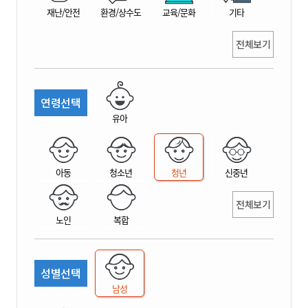
재난/안전
환경/상수도
교육/문화
기타
전체보기
연령선택
유아
아동
청소년
청년
신중년
전체보기
노인
복합
성별선택
남성