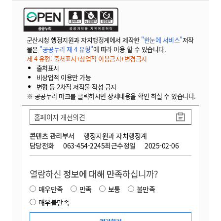
군산시청 행정지원과 자치행정계에서 제작한
"한눈에 서비스"
저작
물은
"공공누리 제 4 유형"
에 따라 이용 할 수 있습니다.
제 4 유형: 출처표시+상업적 이용금지+변경금지
출처표시
비상업적 이용만 가능
변형 등 2차적 저작물 작성 금지
※ 공공누리 마크를 클릭하시면 상세내용을 확인 하실 수 있습니다.
홈페이지 개선의견
콘텐츠 관리부서
행정지원과 자치행정계
담당전화
063-454-2245
최근수정일
2025-02-06
열람하신
정보에 대해 만족
하십니까?
매우만족
만족
보통
불만족
매우불만족