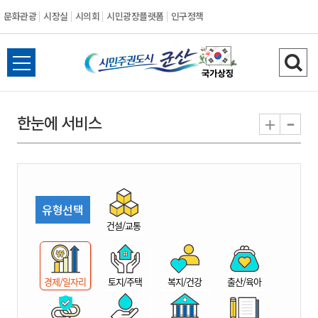
문화관광
시장실
시의회
시민광장플랫폼
인구정책
시
전
검
민
체
색
메
하
-
+
한눈에 서비스
주
뉴
기
열
권
기
도
유형선택
시
건설/교통
군
경제/일자리
토지/주택
복지/건강
출산/육아
산