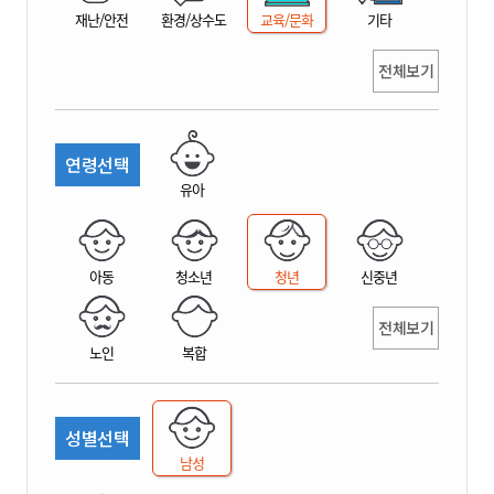
재난/안전
환경/상수도
교육/문화
기타
전체보기
연령선택
유아
아동
청소년
청년
신중년
전체보기
노인
복합
성별선택
남성