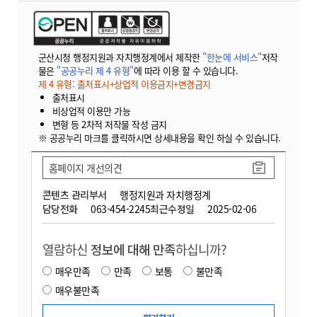
군산시청 행정지원과 자치행정계에서 제작한
"한눈에 서비스"
저작
물은
"공공누리 제 4 유형"
에 따라 이용 할 수 있습니다.
제 4 유형: 출처표시+상업적 이용금지+변경금지
출처표시
비상업적 이용만 가능
변형 등 2차적 저작물 작성 금지
※ 공공누리 마크를 클릭하시면 상세내용을 확인 하실 수 있습니다.
홈페이지 개선의견
콘텐츠 관리부서
행정지원과 자치행정계
담당전화
063-454-2245
최근수정일
2025-02-06
열람하신
정보에 대해 만족
하십니까?
매우만족
만족
보통
불만족
매우불만족