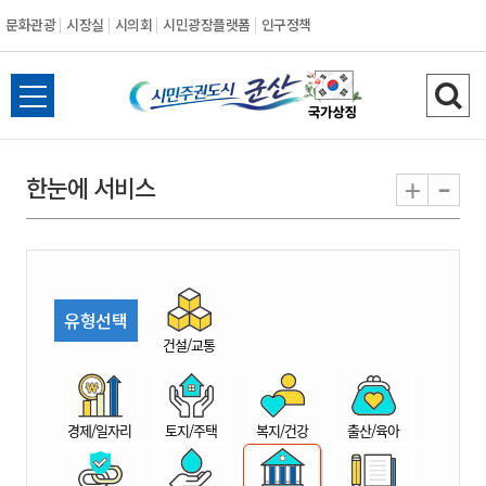
문화관광
시장실
시의회
시민광장플랫폼
인구정책
시
전
검
민
체
색
메
하
-
+
한눈에 서비스
주
뉴
기
열
권
기
도
유형선택
시
건설/교통
군
경제/일자리
토지/주택
복지/건강
출산/육아
산