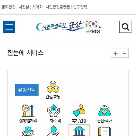
문화관광
시장실
시의회
시민광장플랫폼
인구정책
시
전
검
민
체
색
메
하
-
+
한눈에 서비스
주
뉴
기
열
권
기
도
유형선택
시
건설/교통
군
경제/일자리
토지/주택
복지/건강
출산/육아
산