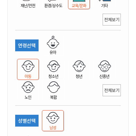
재난/안전
환경/상수도
교육/문화
기타
전체보기
연령선택
유아
아동
청소년
청년
신중년
전체보기
노인
복합
성별선택
남성