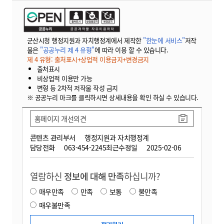
군산시청 행정지원과 자치행정계에서 제작한
"한눈에 서비스"
저작
물은
"공공누리 제 4 유형"
에 따라 이용 할 수 있습니다.
제 4 유형: 출처표시+상업적 이용금지+변경금지
출처표시
비상업적 이용만 가능
변형 등 2차적 저작물 작성 금지
※ 공공누리 마크를 클릭하시면 상세내용을 확인 하실 수 있습니다.
홈페이지 개선의견
콘텐츠 관리부서
행정지원과 자치행정계
담당전화
063-454-2245
최근수정일
2025-02-06
열람하신
정보에 대해 만족
하십니까?
매우만족
만족
보통
불만족
매우불만족