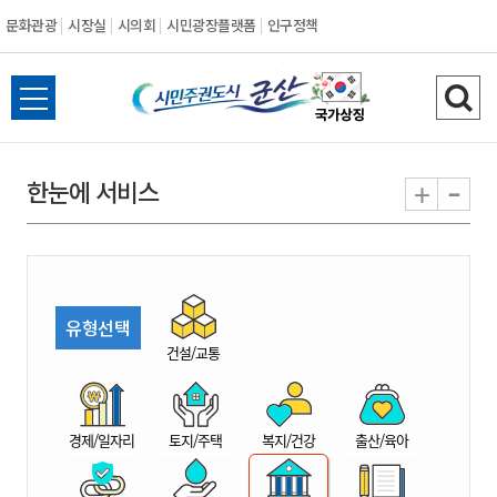
문화관광
시장실
시의회
시민광장플랫폼
인구정책
시
전
검
민
체
색
메
하
-
+
한눈에 서비스
주
뉴
기
열
권
기
도
유형선택
시
건설/교통
군
경제/일자리
토지/주택
복지/건강
출산/육아
산