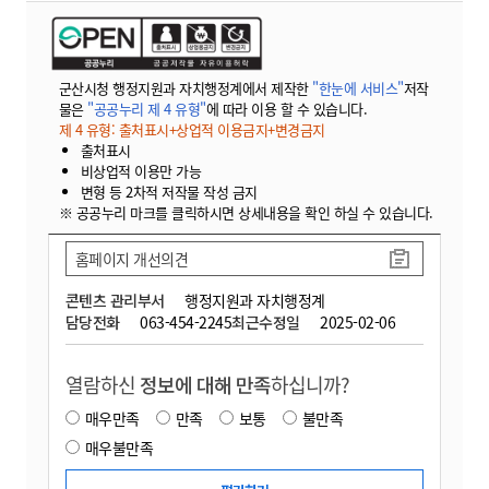
군산시청 행정지원과 자치행정계에서 제작한
"한눈에 서비스"
저작
물은
"공공누리 제 4 유형"
에 따라 이용 할 수 있습니다.
제 4 유형: 출처표시+상업적 이용금지+변경금지
출처표시
비상업적 이용만 가능
변형 등 2차적 저작물 작성 금지
※ 공공누리 마크를 클릭하시면 상세내용을 확인 하실 수 있습니다.
홈페이지 개선의견
콘텐츠 관리부서
행정지원과 자치행정계
담당전화
063-454-2245
최근수정일
2025-02-06
열람하신
정보에 대해 만족
하십니까?
매우만족
만족
보통
불만족
매우불만족