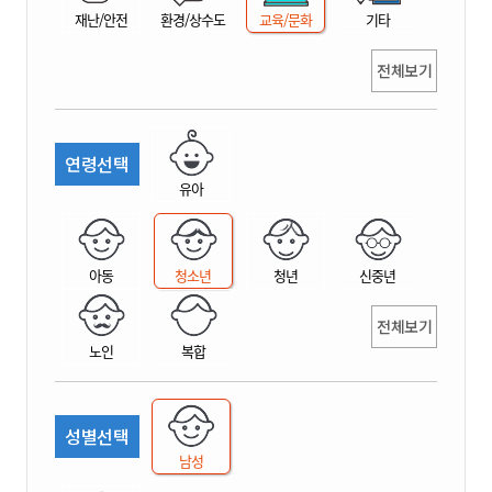
재난/안전
환경/상수도
교육/문화
기타
전체보기
연령선택
유아
아동
청소년
청년
신중년
전체보기
노인
복합
성별선택
남성