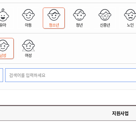
위원회 현황
공공데이터 개방
업무추진비공
군산시 무상교통
공부의 명수
정부24
위원회 명단공개
공공데이터 개방
예산/재정
법률정보
국민신문고
건설
부동산
에너지
유아
아동
청소년
청년
신중년
노인
환경
청소
위생
위원회 회의록 공개
공공데이터 수요조사
민원편람/서식
한눈에 서비스
전자가족관계등록
예산안내
조례규칙 입법예고
경제동향
도로/가로등
부동산 정보
태양광
환경선언문
청소정보
공중위생
재정공시
조례규칙 입법예고(구)
물가정보
자전거
주소/건축/지적/지리정보
가스/석유
인터넷등기소
환경기본정보
대형폐기물 배출신고
위생용품 제조업
결산보고서
법률정보 관련사이트
사회조사
조상땅찾기
국세청홈택스
남성
여성
화학물질 관리지도
공모사업
생활쓰레기 처리요령
식품위생
중기지방재정계획
사업체조
위택스
미세먼지 대응
음식물쓰레기 처리요령
문화 콘텐츠업
투자심사
통계연보
부동산통합민원
환경영향평가
폐기물 처리시설 현황
예산낭비신고
청년통계
체육
공공데이터포털
석면해체 건축물정보
보조금 부정수급 신고
주민등록
새올전자민원창구
체육시설 안내
환경오염업소 공개
공유재산
체류외국
군산시체육회
환경 관련사이트
재정용어사전
생활체육 공지
지원사업
군산시 고향사랑기부제
고향사랑기부제 소개
군산상품