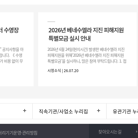
터 수영장
2026년 베네수엘라 지진 피해지원
특별모금 실시 안내
장” 공지사항을 아
2026년 6월 24일(현지시간) 발생한 베네수엘라 지진
니다. 《 수영
피해지원을 위해‘2026년 베네수엘라 지진 피해지원
가 비용 없이 무
특별모금’을 실시하니, 많은 참여 부탁드립니다. 1. 접
 : 2026. 8.
수 처 : 전북 사회복지공동모금회 2. 모집기간 : 2026.
시정소식 | 26.07.20
6.
직속기관/사업소 누리집
유관기관 누
찾아오시는길
처리기기운영·관리방침