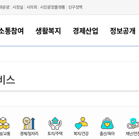
화관광
시장실
시의회
시민광장플랫폼
인구정책
소통참여
생활복지
경제산업
정보공개
새만금 해양거점도시 군산
정보공개 목록/청구
시민참여서비스
여권 민원
기업지원
교육
군산시 소개
군산시 관할권 주요논리
각종 신고/민원
사전정보공표
일자리/창업
차량 민원
상하수도
시청안내
새만금 관할구역 결
주민등록/인감/가
교통안내
기업목록
인사운영
SNS소식
여권발급안내
시민광장플랫폼
교육지원
투자기업 인센티브
정보공개 목록/청구
군산 현황
차량등록사업소 안내
하수도 계획
군산시 명장
사전정보공표
청사종합안내
주민등록/인감/가
시내버스
일반기업 목록
2022년도 통계
조직도
비스
여권 서식
시장에게 바란다
평생교육
기업지원정책
군산의 역사
차량 신규/이전 등록
상수도시설
구인구직
수시공표
전화번호안내
각종서식
택시
사회적경제기업
2023년도 통계
업무
나의민원
학자금대출이자지원
경제 공지/서식
수상현황
저당권 설정/말소 등록
수질검사
청년뜰(청년센터/창업센터)
부서별 팩스번호
시외버스/고속버스
공장 검색
2024년도 통계
부서소
나도한마디
우리아이 꿈탐험 지원사업
기업애로해소SOS
자연지리특성
등록원부 열람/발급
상수도/하수도 요금
시청 오시는 길
철도/항공
2025년도 통계
부서별 
군산시사회적경제지원센터
칭찬합시다
시민정보화교육
강소연구개발특구
행정구역/행정지도
자동차 등록 서식
요금조회납부시스템
여객선
설문조사
부모학교예약시스템
자매결연/국제협력 도시
자동차 과태료 조회 및 납부
공공하수처리시설
교통 관련사이트
일자리 지원사업
자원봉사참여
군산어린이시청
군산의 상징
자동차 정기(종합)검사 기
주정차단속 문자알
일자리지원센터
설/교통
경제/일자리
토지/주택
복지/건강
출산/육아
재난/안
간조회 및 검사예약
스
전자민원창
적극행정
디지털배움터