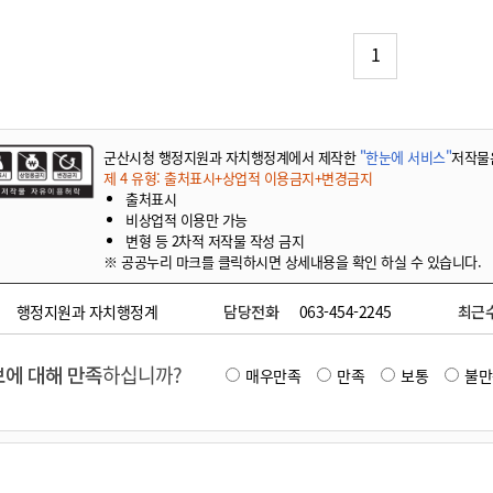
기부자 예우제
기부자 명예의 전당
1
기금사업
군산시 답례품
고향사랑기부제 소식
군산시청 행정지원과 자치행정계에서 제작한
"한눈에 서비스"
저작물
제 4 유형: 출처표시+상업적 이용금지+변경금지
출처표시
비상업적 이용만 가능
변형 등 2차적 저작물 작성 금지
※ 공공누리 마크를 클릭하시면 상세내용을 확인 하실 수 있습니다.
행정지원과 자치행정계
담당전화
063-454-2245
최근
에 대해 만족
하십니까?
매우만족
만족
보통
불만