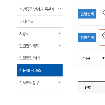
림
계약정보공개
전화번호안내
전화번호안내
전화번호안내
전화번호안내
전화번호안내
전화번호안내
전화번호안내
전화번호안내
군산시보
장사정보
열
주민등록/인감/가족관계
입찰/계약정보
연령선택
읍면동소식
주민복지 안내서
주요시책
림
수산업
찾아오시는길
찾아오시는길
찾아오시는길
찾아오시는길
찾아오시는길
찾아오시는길
찾아오시는길
찾아오시는길
용역과제
열
민원편의제도
토지/건축
웹진 열린군산
시정계획
어업현황
림
타기관소식
민원 1회방문 처리제
주요업무
수산물 안전정보
열
지방세
성별선택
어디서나 민원처리제
시정백서
림
군산수산물 소비촉진행사
상품권 구매 사용 및 관리
사전심사 청구제도
열
민원편의제도
군산 특화 수산물
림
민원인 후견인제
열
민원편람/서식
복합민원 상담예약제
림
폐업신고 원스톱서비스
열
한눈에 서비스
납세자 보호관제도
림
『안심상속』 원스톱 서비
열
전자민원창구
스
번호
림