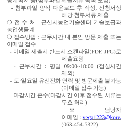
농계획서 등(첨부파일 제출서류 목록 포함)
-
첨부파일 양식 다운로드 후 작성
,
신청서상
해당 첨부서류 제출
❍
접 수 처
:
군산시농업기술센터 기술보급과
농업생물계
❍
접수방법
:
근무시간 내 본인 방문 제출 또는
이메일 접수
-
이메일 제출시 반드시 스캔파일
(PDF, JPG)
로
제출요망
-
근무시간
:
평일
09:00~18:00 (
점심시간
제외
)
-
토
·
일요일 유선전화 연락 및 방문제출 불가능
(
이메일 접수 가능
)
-
마감시간 준수
(
마감시간 이후 접수된 서류는
무효 처리
)
※
담당자
이메일
:
vega1223@korea.k
(063-454-5322)