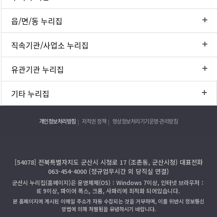
읍/면/동 누리집
직속기관/사업소 누리집
유관기관 누리집
기타 누리집
개인정보처리방침
저작권 정책
영상정보처리기기운영·관리방침
[54078] 전북특별자치도 군산시 시청로 17 (조촌동, 군산시청) 대표전화
063-454-4000 (정규업무시간 외 당직실 연결)
군산시 누리집(홈페이지)은 운영체제(OS)：Windows 7이상, 인터넷 브라우저：
IE 9이상, 파이어 폭스, 크롬, 사파리에 최적화 되어있습니다.
본 홈페이지에 게시된 이메일 주소가 자동 수집되는 것을 거부하며, 이를 위반시 정보통신
망법에 의해 처벌됨을 유념하시기 바랍니다.