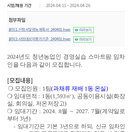
시험/채용 기간
2024-04-11 ~ 2024-04-26
첨부파일
붙임1.신청서및영농계획서_240401.hwp
미리보기
붙임3.사업대상자평가기준_240401.hwp
미리보기
2024
년도 청년농업인 경영실습 스마트팜 임차
인을 다음과 같이 모집
합니다
.
[모집내용]
❍
모집인원
: 1
팀
(
과채류 재배
1
동 온실
)
❍
임대면적
: 1
동
(1,593
㎡
),
공동이용시설
(
화장
실
,
회의실
,
저온저장고
)
❍
임대기간
: 2024. 8
월
∼
2027. 7
월
(
계약일로
부터
3
년
)
-
임대기간은 기본
3
년으로 하되
,
신규 임차인