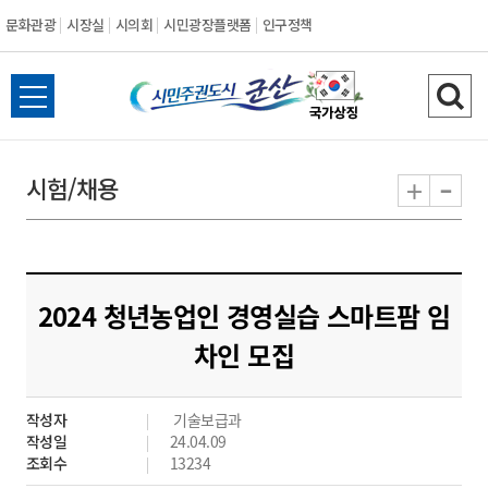
문화관광
시장실
시의회
시민광장플랫폼
인구정책
시
전
검
민
체
색
메
하
-
+
시험/채용
주
뉴
기
열
권
기
도
2024 청년농업인 경영실습 스마트팜 임
시
차인 모집
군
작성자
기술보급과
산
작성일
24.04.09
조회수
13234