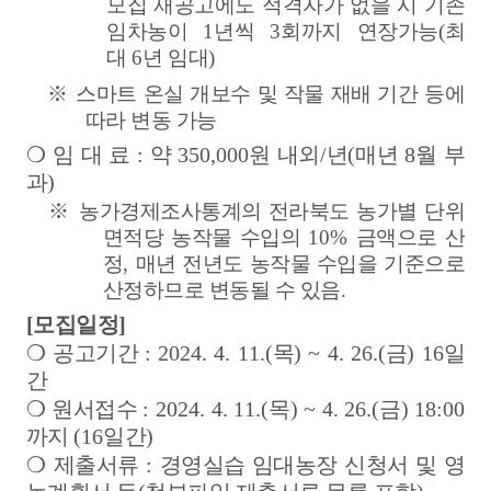
모집 재공고에도 적격자가 없을 시 기존
임차농이
1
년씩
3
회까지 연장가능
(
최
대
6
년 임대
)
※
스마트 온실 개보수 및 작물 재배 기간 등에
따라 변동 가능
❍
임 대 료
:
약
350,000
원 내외
/
년
(
매년
8
월 부
과
)
※
농가경제조사통계의 전라북도 농가별 단위
면적당 농작물 수입의
10%
금액으로 산
정
,
매년 전년도 농작물 수입을 기준으로
산정하므로 변동될 수 있음
.
[모집일정]
❍
공고기간
: 2024. 4. 11.(
목
) ~ 4. 26.(
금
) 16
일
간
❍
원서접수
: 2024. 4. 11.(
목
) ~ 4. 26.(
금
) 18:00
까지
(16
일간
)
❍
제출서류
:
경영실습 임대농장 신청서 및 영