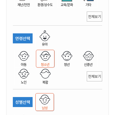
재난/안전
환경/상수도
교육/문화
기타
전체보기
연령선택
유아
아동
청소년
청년
신중년
전체보기
노인
복합
성별선택
남성