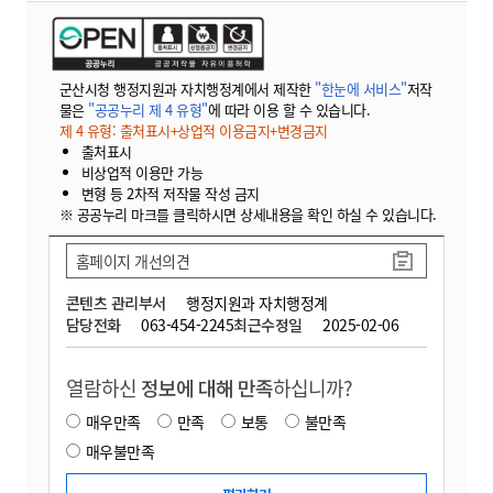
군산시청 행정지원과 자치행정계에서 제작한
"한눈에 서비스"
저작
물은
"공공누리 제 4 유형"
에 따라 이용 할 수 있습니다.
제 4 유형: 출처표시+상업적 이용금지+변경금지
출처표시
비상업적 이용만 가능
변형 등 2차적 저작물 작성 금지
※ 공공누리 마크를 클릭하시면 상세내용을 확인 하실 수 있습니다.
홈페이지 개선의견
콘텐츠 관리부서
행정지원과 자치행정계
담당전화
063-454-2245
최근수정일
2025-02-06
열람하신
정보에 대해 만족
하십니까?
매우만족
만족
보통
불만족
매우불만족