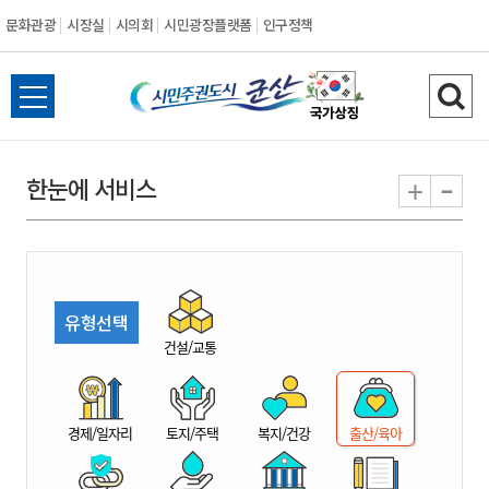
문화관광
시장실
시의회
시민광장플랫폼
인구정책
시
전
검
민
체
색
메
하
-
+
한눈에 서비스
주
뉴
기
열
권
기
도
유형선택
시
건설/교통
군
경제/일자리
토지/주택
복지/건강
출산/육아
산