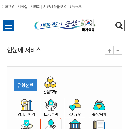
문화관광
시장실
시의회
시민광장플랫폼
인구정책
시
전
검
민
체
색
메
하
-
+
한눈에 서비스
주
뉴
기
열
권
기
도
유형선택
시
건설/교통
군
경제/일자리
토지/주택
복지/건강
출산/육아
산