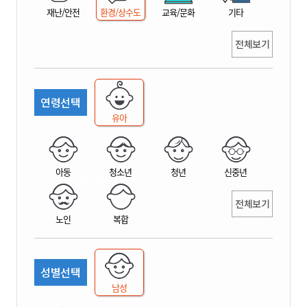
재난/안전
환경/상수도
교육/문화
기타
전체보기
연령선택
유아
아동
청소년
청년
신중년
전체보기
노인
복합
성별선택
남성