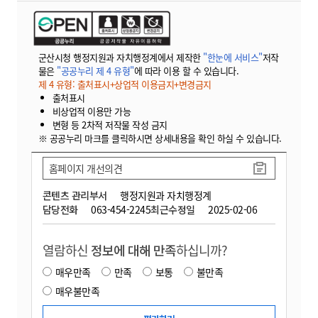
군산시청 행정지원과 자치행정계에서 제작한
"한눈에 서비스"
저작
물은
"공공누리 제 4 유형"
에 따라 이용 할 수 있습니다.
제 4 유형: 출처표시+상업적 이용금지+변경금지
출처표시
비상업적 이용만 가능
변형 등 2차적 저작물 작성 금지
※ 공공누리 마크를 클릭하시면 상세내용을 확인 하실 수 있습니다.
홈페이지 개선의견
콘텐츠 관리부서
행정지원과 자치행정계
담당전화
063-454-2245
최근수정일
2025-02-06
열람하신
정보에 대해 만족
하십니까?
매우만족
만족
보통
불만족
매우불만족