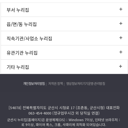
부서 누리집
읍/면/동 누리집
직속기관/사업소 누리집
유관기관 누리집
기타 누리집
개인정보처리방침
저작권 정책
영상정보처리기기운영·관리방침
[54078] 전북특별자치도 군산시 시청로 17 (조촌동, 군산시청) 대표전화
063-454-4000 (정규업무시간 외 당직실 연결)
군산시 누리집(홈페이지)은 운영체제(OS)：Windows 7이상, 인터넷 브라우저：
IE 9이상, 파이어 폭스, 크롬, 사파리에 최적화 되어있습니다.