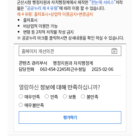
군산시청 행정지원과 자치행정계에서 제작한
"한눈에 서비스"
저작
물은
"공공누리 제 4 유형"
에 따라 이용 할 수 있습니다.
제 4 유형: 출처표시+상업적 이용금지+변경금지
출처표시
비상업적 이용만 가능
변형 등 2차적 저작물 작성 금지
※ 공공누리 마크를 클릭하시면 상세내용을 확인 하실 수 있습니다.
홈페이지 개선의견
콘텐츠 관리부서
행정지원과 자치행정계
담당전화
063-454-2245
최근수정일
2025-02-06
열람하신
정보에 대해 만족
하십니까?
매우만족
만족
보통
불만족
매우불만족