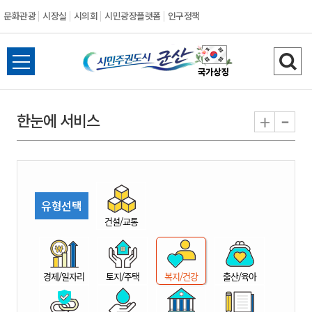
문화관광
시장실
시의회
시민광장플랫폼
인구정책
시
전
검
민
체
색
메
하
-
+
한눈에 서비스
주
뉴
기
열
권
기
도
유형선택
시
건설/교통
군
경제/일자리
토지/주택
복지/건강
출산/육아
산