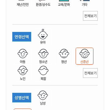
재난/안전
환경/상수도
교육/문화
기타
전체보기
연령선택
유아
아동
청소년
청년
신중년
전체보기
노인
복합
성별선택
남성