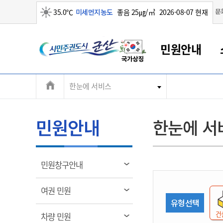
맑음
문
35.0℃
미세먼지농도
좋음 25㎍/㎥
2026-08-07 현재
시
민원안내
민
전
한눈에 서비스
군산새만금
민원안내
소통참여
생활복지
경제산업
정보공개
군산소개
전북소개
주
군산에서 시작되는 새만금
전북특별자치도 소개
군산사랑상품권
민원창구안내
정보공개제도
복지/보건
시정알림
군산시 비전
체
권
민원이용안내
시정소식
인구정책
상품권 안내
제도안내
전북특별자치도란?
메
민원안내
한눈에 서
민원수수료
시험/채용
통합돌봄
상품권 공지사항
비공개대상정보
전북특별자치도 용어 Q&A
뉴
도
종합민원창구
보도자료
주민복지
상품권 Q&A
불복구제절차
자료실
시
아름다운 배려창구
행사안내
아동/청소년
상품권 이용규약
수수료
열
민원창구안내
홍보영상 게시판
토지정보민원창구
행사일정표
여성/가족
판매대행점 조회
정보공개서식
림
군
대표전화
대표전화
대표전화
대표전화
대표전화
대표전화
대표전화
대표전화
063-454-4000
063-454-4000
063-454-4000
063-454-4000
063-454-4000
063-454-4000
063-454-4000
063-454-4000
열
여권 민원
무인민원발급기
교육안내
노인복지
지류상품권 재고조회
림
유형선택
산
보건소식
장애인복지
부서 및 담당자 연락처
부서 및 담당자 연락처
부서 및 담당자 연락처
부서 및 담당자 연락처
부서 및 담당자 연락처
부서 및 담당자 연락처
부서 및 담당자 연락처
부서 및 담당자 연락처
건
열
차량 민원
고시공고
사회서비스(바우처)