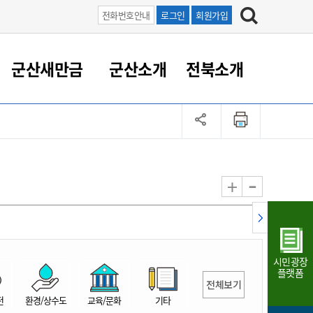
전화번호안내
로그인
회원가입
군산새만금
군산소개
전북소개
정 대응
족관계
부서/업무
RE100의 중심 새만금
도시/공원/주택
산업인프라
정책실명제
토지/건축
읍면동 안내
군산새만금 홍보 영상
조직운영6대지표
농업/축산업
도시재생
지방세
족관계
도시계획/지구단위계획
군산국가산업단지
정책실명제 안내
지방세
도시재생사업
민선8기 농업비전/발전방
공무원 정원
향
-
+
공원녹지
군산2국가산업단지
국민신청실명제안내
지방세환급금신청
도시재생(현장)지원센터
과장급이상 상위직 비율
농산물 유통
식
주택
새만금산업단지
정책실명제 중점관리 대상
지방세 상담챗봇
도시재생시설 현황
공무원 1인당 주민수
가축방역
자료실
자유무역지역
도시재생 공지/행사
현장공무원 비율
동물복지
지방산업단지
재정규모대비 인건비운영
시민광장
농공단지
실국본부수
플랫폼
전체보기
림 서비
산업단지 지도
내고장 알리미
전
환경/상수도
교육/문화
기타
구
항만/여객/공항/철도/컨벤