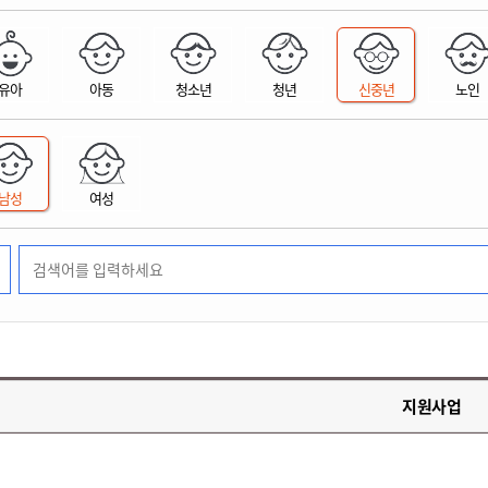
위원회 현황
공공데이터 개방
업무추진비공
군산시 무상교통
공부의 명수
정부24
위원회 명단공개
공공데이터 개방
예산/재정
법률정보
국민신문고
건설
부동산
에너지
유아
아동
청소년
청년
신중년
노인
환경
청소
위생
위원회 회의록 공개
공공데이터 수요조사
민원편람/서식
한눈에 서비스
전자가족관계등록
예산안내
조례규칙 입법예고
경제동향
도로/가로등
부동산 정보
태양광
환경선언문
청소정보
공중위생
재정공시
조례규칙 입법예고(구)
물가정보
자전거
주소/건축/지적/지리정보
가스/석유
인터넷등기소
환경기본정보
대형폐기물 배출신고
위생용품 제조업
결산보고서
법률정보 관련사이트
사회조사
조상땅찾기
국세청홈택스
남성
여성
화학물질 관리지도
공모사업
생활쓰레기 처리요령
식품위생
중기지방재정계획
사업체조
위택스
미세먼지 대응
음식물쓰레기 처리요령
문화 콘텐츠업
투자심사
통계연보
부동산통합민원
환경영향평가
폐기물 처리시설 현황
예산낭비신고
청년통계
체육
공공데이터포털
석면해체 건축물정보
보조금 부정수급 신고
주민등록
새올전자민원창구
체육시설 안내
환경오염업소 공개
공유재산
체류외국
군산시체육회
환경 관련사이트
재정용어사전
생활체육 공지
지원사업
군산시 고향사랑기부제
고향사랑기부제 소개
군산상품