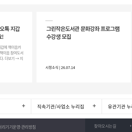
카오톡 지갑
그린작은도서관 문화강좌 프로그램
!
수강생 모집
지갑에 책이음카
 책이음 참여도서
다. 더보기 → 지
로 등록하고 쉽고
시정소식 | 26.07.14
직속기관/사업소 누리집
유관기관 누
찾아오시는길
처리기기운영·관리방침