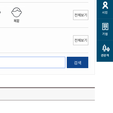
개
재정정보 공개
공공저작물
션
시민
통계정보
행정규제개혁
전체보기
소상공인 지원
복합
민방위/재난안전
시스템
행정규제개혁안내
고유가 피해지원금
민방위
규제신문고
군산사랑배달 배달의명수
기업
재난안전
전체보기
규제입증요청
카드수수료 지원
풍수해보험
사
규제정보포털
소상공인지원
재해예방
관광객
관련기관 안내
검색
군산시착한가격업소
시민대상보험
통계
영조물 배상보험
인 현황
군산시민 안전보험
군산시민 자전거보험
군산 상품
농업인안전보험 농가부담
 가이드북
금 지원사업