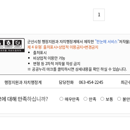
기부자 예우제
기부자 명예의 전당
1
기금사업
군산시 답례품
고향사랑기부제 소식
군산시청 행정지원과 자치행정계에서 제작한
"한눈에 서비스"
저작물
제 4 유형: 출처표시+상업적 이용금지+변경금지
출처표시
비상업적 이용만 가능
변형 등 2차적 저작물 작성 금지
※ 공공누리 마크를 클릭하시면 상세내용을 확인 하실 수 있습니다.
행정지원과 자치행정계
담당전화
063-454-2245
최근
에 대해 만족
하십니까?
매우만족
만족
보통
불만