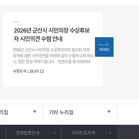
2026년 군산시 시민의장 수상후보
자 시민의견 수렴 안내
2026년 군산시 시민의장 수상후보자로 접수된 자의
MORE
공적에 대한 시민의견을 아래와 같이 수렴하고자 하오
니, 많은 관심 부탁드립니다. 의견수렴 링크(네이버
폼) -> 아래 주소 클릭https://naver.me/5IfLW57I
시정소식 | 26.07.12
리집
기타 누리집
전화번호안내
사이트도우미