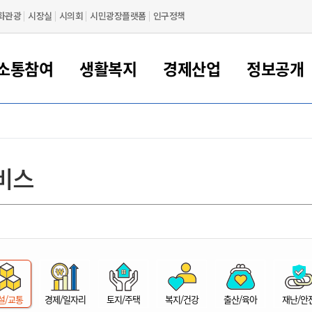
화관광
시장실
시의회
시민광장플랫폼
인구정책
소통참여
생활복지
경제산업
정보공개
새만금 해양거점도시 군산
정보공개 목록/청구
시민참여서비스
여권 민원
기업지원
교육
군산시 소개
군산시 관할권 주요논리
각종 신고/민원
사전정보공표
일자리/창업
차량 민원
상하수도
시청안내
새만금 관할구역 결
주민등록/인감/가
교통안내
기업목록
인사운영
SNS소식
여권발급안내
시민광장플랫폼
교육지원
투자기업 인센티브
정보공개 목록/청구
군산 현황
차량등록사업소 안내
하수도 계획
군산시 명장
사전정보공표
청사종합안내
주민등록/인감/가
시내버스
일반기업 목록
2022년도 통계
조직도
비스
여권 서식
시장에게 바란다
평생교육
기업지원정책
군산의 역사
차량 신규/이전 등록
상수도시설
구인구직
수시공표
전화번호안내
각종서식
택시
사회적경제기업
2023년도 통계
업무
나의민원
학자금대출이자지원
경제 공지/서식
수상현황
저당권 설정/말소 등록
수질검사
청년뜰(청년센터/창업센터)
부서별 팩스번호
시외버스/고속버스
공장 검색
2024년도 통계
부서소
나도한마디
우리아이 꿈탐험 지원사업
기업애로해소SOS
자연지리특성
등록원부 열람/발급
상수도/하수도 요금
시청 오시는 길
철도/항공
2025년도 통계
부서별 
군산시사회적경제지원센터
칭찬합시다
시민정보화교육
강소연구개발특구
행정구역/행정지도
자동차 등록 서식
요금조회납부시스템
여객선
설문조사
부모학교예약시스템
자매결연/국제협력 도시
자동차 과태료 조회 및 납부
공공하수처리시설
교통 관련사이트
일자리 지원사업
자원봉사참여
군산어린이시청
군산의 상징
자동차 정기(종합)검사 기
주정차단속 문자알
일자리지원센터
설/교통
경제/일자리
토지/주택
복지/건강
출산/육아
재난/안
간조회 및 검사예약
스
전자민원창
적극행정
디지털배움터