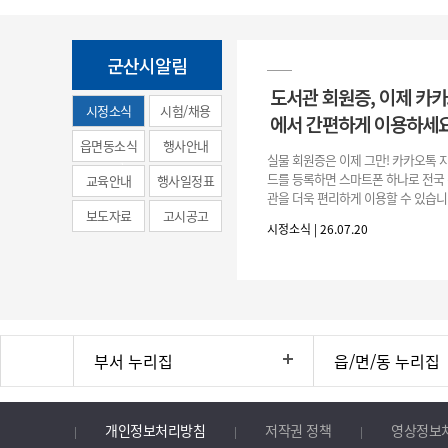
군산시알림
도서관 회원증, 이제 카
시정소식
시험/채용
에서 간편하게 이용하세요
(municipal
읍면동소식
행사안내
실물 회원증은 이제 그만! 카카오톡 
news)
드를 등록하면 스마트폰 하나로 전국
교육안내
행사일정표
관을 더욱 편리하게 이용할 수 있습니
보도자료
고시공고
갑 → +발급 → 책이음카드 지금 바
시정소식 | 26.07.20
간편한 도서관 서비스를 만
부서 누리집
읍/면/동 누리집
개인정보처리방침
저작권 정책
영상정보