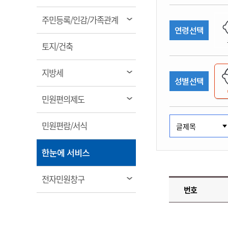
림
계약정보공개
전화번호안내
전화번호안내
전화번호안내
전화번호안내
전화번호안내
전화번호안내
전화번호안내
전화번호안내
군산시보
장사정보
열
주민등록/인감/가족관계
입찰/계약정보
연령선택
읍면동소식
주민복지 안내서
주요시책
림
수산업
찾아오시는길
찾아오시는길
찾아오시는길
찾아오시는길
찾아오시는길
찾아오시는길
찾아오시는길
찾아오시는길
용역과제
열
민원편의제도
토지/건축
웹진 열린군산
시정계획
어업현황
림
타기관소식
민원 1회방문 처리제
주요업무
수산물 안전정보
열
지방세
성별선택
어디서나 민원처리제
시정백서
림
군산수산물 소비촉진행사
상품권 구매 사용 및 관리
사전심사 청구제도
열
민원편의제도
군산 특화 수산물
림
민원인 후견인제
열
민원편람/서식
복합민원 상담예약제
림
폐업신고 원스톱서비스
열
한눈에 서비스
납세자 보호관제도
림
『안심상속』 원스톱 서비
열
전자민원창구
스
번호
림