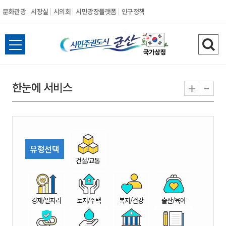
문화관광
시장실
시의회
시민광장플랫폼
인구정책
시
전
검
민
체
색
메
하
-
+
한눈에 서비스
주
뉴
기
열
권
기
도
유형선택
시
건설/교통
군
경제/일자리
토지/주택
복지/건강
출산/육아
산