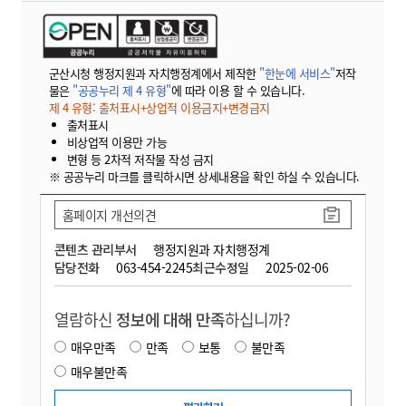
군산시청 행정지원과 자치행정계에서 제작한
"한눈에 서비스"
저작
물은
"공공누리 제 4 유형"
에 따라 이용 할 수 있습니다.
제 4 유형: 출처표시+상업적 이용금지+변경금지
출처표시
비상업적 이용만 가능
변형 등 2차적 저작물 작성 금지
※ 공공누리 마크를 클릭하시면 상세내용을 확인 하실 수 있습니다.
홈페이지 개선의견
콘텐츠 관리부서
행정지원과 자치행정계
담당전화
063-454-2245
최근수정일
2025-02-06
열람하신
정보에 대해 만족
하십니까?
매우만족
만족
보통
불만족
매우불만족