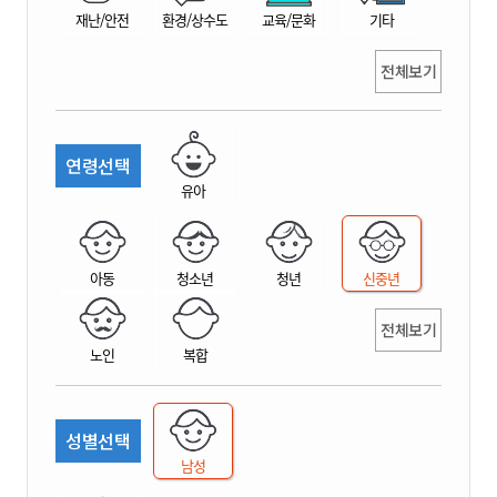
재난/안전
환경/상수도
교육/문화
기타
전체보기
연령선택
유아
아동
청소년
청년
신중년
전체보기
노인
복합
성별선택
남성