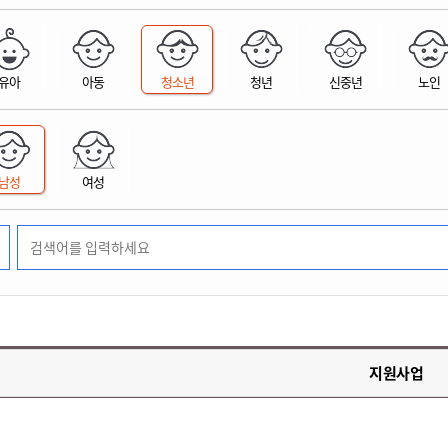
위원회 현황
공공데이터 개방
업무추진비공
군산시 무상교통
공부의 명수
정부24
위원회 명단공개
공공데이터 개방
예산/재정
법률정보
국민신문고
건설
부동산
에너지
유아
아동
청소년
청년
신중년
노인
환경
청소
위생
위원회 회의록 공개
공공데이터 수요조사
민원편람/서식
한눈에 서비스
전자가족관계등록
예산안내
조례규칙 입법예고
경제동향
도로/가로등
부동산 정보
태양광
환경선언문
청소정보
공중위생
재정공시
조례규칙 입법예고(구)
물가정보
자전거
주소/건축/지적/지리정보
가스/석유
인터넷등기소
환경기본정보
대형폐기물 배출신고
위생용품 제조업
결산보고서
법률정보 관련사이트
사회조사
조상땅찾기
국세청홈택스
남성
여성
화학물질 관리지도
공모사업
생활쓰레기 처리요령
식품위생
중기지방재정계획
사업체조
위택스
미세먼지 대응
음식물쓰레기 처리요령
문화 콘텐츠업
투자심사
통계연보
부동산통합민원
환경영향평가
폐기물 처리시설 현황
예산낭비신고
청년통계
체육
공공데이터포털
석면해체 건축물정보
보조금 부정수급 신고
주민등록
새올전자민원창구
체육시설 안내
환경오염업소 공개
공유재산
체류외국
군산시체육회
환경 관련사이트
재정용어사전
생활체육 공지
지원사업
군산시 고향사랑기부제
고향사랑기부제 소개
군산상품