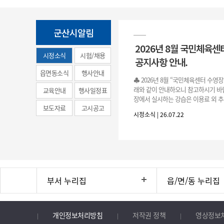
군산시알림
2026년 8월 국민체육센
시정소식
시험/채용
공지사항 안내.
(municipal
읍면동소식
행사안내
♣ 2026년 8월 “국민체육센터 수영
news)
래와 같이 안내하오니 참고하시기 바랍
교육안내
행사일정표
장에서 실시하는 강습은 이용료 외 추
보도자료
고시공고
료로 운영됩니다.》 1. 회원 가입 등록 기간
시정소식 | 26.07.22
3.(월)
부서 누리집
읍/면/동 누리집
개인정보처리방침
저작권 정책
영상정보