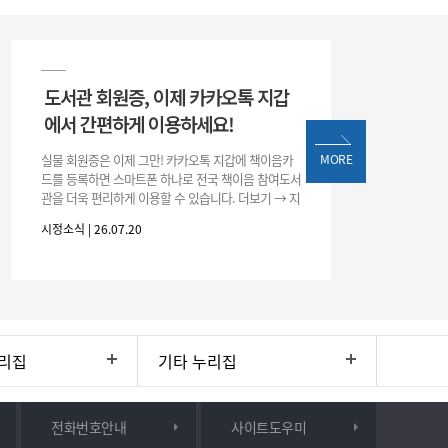
도서관 회원증, 이제 카카오톡 지갑
에서 간편하게 이용하세요!
실물 회원증은 이제 그만! 카카오톡 지갑에 책이음카
MORE
드를 등록하면 스마트폰 하나로 전국 책이음 참여도서
관을 더욱 편리하게 이용할 수 있습니다. 더보기 → 지
갑 → +발급 → 책이음카드 지금 바로 등록하고 쉽고
시정소식 | 26.07.20
간편한 도서관 서비스를 만
리집
기타 누리집
전화번호안내
사이트도우미