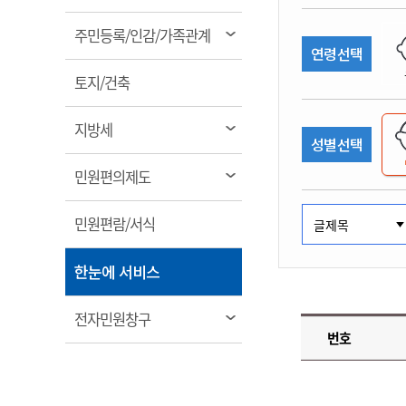
림
계약정보공개
전화번호안내
전화번호안내
전화번호안내
전화번호안내
전화번호안내
전화번호안내
전화번호안내
전화번호안내
군산시보
장사정보
열
주민등록/인감/가족관계
입찰/계약정보
연령선택
읍면동소식
주민복지 안내서
주요시책
림
수산업
찾아오시는길
찾아오시는길
찾아오시는길
찾아오시는길
찾아오시는길
찾아오시는길
찾아오시는길
찾아오시는길
용역과제
열
민원편의제도
토지/건축
웹진 열린군산
시정계획
어업현황
림
타기관소식
민원 1회방문 처리제
주요업무
수산물 안전정보
열
지방세
성별선택
어디서나 민원처리제
시정백서
림
군산수산물 소비촉진행사
상품권 구매 사용 및 관리
사전심사 청구제도
열
민원편의제도
군산 특화 수산물
림
민원인 후견인제
열
민원편람/서식
복합민원 상담예약제
림
폐업신고 원스톱서비스
열
한눈에 서비스
납세자 보호관제도
림
『안심상속』 원스톱 서비
열
전자민원창구
스
번호
림