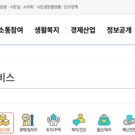
관광
시장실
시의회
시민광장플랫폼
인구정책
소통참여
생활복지
경제산업
정보공개
새만금 해양거점도시 군산
정보공개 목록/청구
시민참여서비스
여권 민원
기업지원
교육
군산시 소개
군산시 관할권 주요논리
각종 신고/민원
사전정보공표
일자리/창업
차량 민원
상하수도
시청안내
새만금 관할구역 결
주민등록/인감/가
교통안내
기업목록
인사운영
SNS소식
여권발급안내
시민광장플랫폼
교육지원
투자기업 인센티브
정보공개 목록/청구
군산 현황
차량등록사업소 안내
하수도 계획
군산시 명장
사전정보공표
청사종합안내
주민등록/인감/가
시내버스
일반기업 목록
2022년도 통계
조직도
비스
여권 서식
시장에게 바란다
평생교육
기업지원정책
군산의 역사
차량 신규/이전 등록
상수도시설
구인구직
수시공표
전화번호안내
각종서식
택시
사회적경제기업
2023년도 통계
업무
나의민원
학자금대출이자지원
경제 공지/서식
수상현황
저당권 설정/말소 등록
수질검사
청년뜰(청년센터/창업센터)
부서별 팩스번호
시외버스/고속버스
공장 검색
2024년도 통계
부서소
나도한마디
우리아이 꿈탐험 지원사업
기업애로해소SOS
자연지리특성
등록원부 열람/발급
상수도/하수도 요금
시청 오시는 길
철도/항공
2025년도 통계
부서별 
군산시사회적경제지원센터
칭찬합시다
시민정보화교육
강소연구개발특구
행정구역/행정지도
자동차 등록 서식
요금조회납부시스템
여객선
설문조사
부모학교예약시스템
자매결연/국제협력 도시
자동차 과태료 조회 및 납부
공공하수처리시설
교통 관련사이트
일자리 지원사업
자원봉사참여
군산어린이시청
군산의 상징
자동차 정기(종합)검사 기
주정차단속 문자알
일자리지원센터
설/교통
경제/일자리
토지/주택
복지/건강
출산/육아
재난/안
간조회 및 검사예약
스
전자민원창
적극행정
디지털배움터