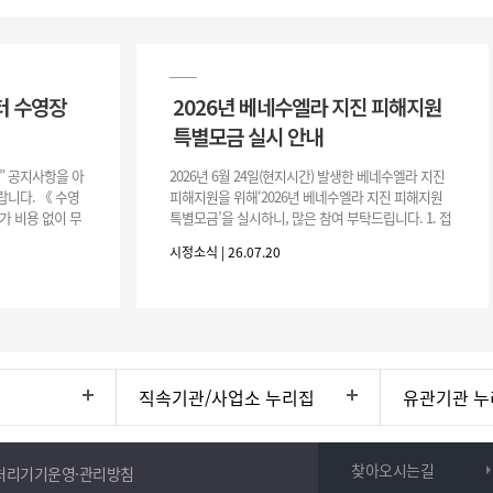
터 수영장
2026년 베네수엘라 지진 피해지원
특별모금 실시 안내
장” 공지사항을 아
2026년 6월 24일(현지시간) 발생한 베네수엘라 지진
니다. 《 수영
피해지원을 위해‘2026년 베네수엘라 지진 피해지원
가 비용 없이 무
특별모금’을 실시하니, 많은 참여 부탁드립니다. 1. 접
 : 2026. 8.
수 처 : 전북 사회복지공동모금회 2. 모집기간 : 2026.
시정소식 | 26.07.20
6.
직속기관/사업소 누리집
유관기관 누
찾아오시는길
처리기기운영·관리방침