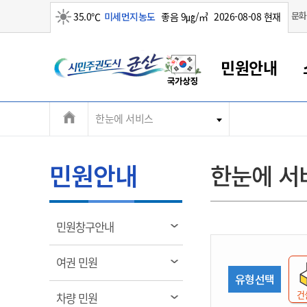
맑음
문화
35.0℃
미세먼지농도
좋음 9㎍/㎥
2026-08-08 현재
시
민원안내
민
전
한눈에 서비스
군산새만금
민원안내
소통참여
생활복지
경제산업
정보공개
군산소개
전북소개
주
군산에서 시작되는 새만금
전북특별자치도 소개
군산사랑상품권
민원창구안내
정보공개제도
복지/보건
시정알림
군산시 비전
체
권
민원이용안내
시정소식
인구정책
상품권 안내
제도안내
전북특별자치도란?
메
민원안내
한눈에 서
민원수수료
시험/채용
통합돌봄
상품권 공지사항
비공개대상정보
전북특별자치도 용어 Q&A
뉴
도
종합민원창구
보도자료
주민복지
상품권 Q&A
불복구제절차
자료실
시
아름다운 배려창구
행사안내
아동/청소년
상품권 이용규약
수수료
열
민원창구안내
홍보영상 게시판
토지정보민원창구
행사일정표
여성/가족
판매대행점 조회
정보공개서식
림
군
대표전화
대표전화
대표전화
대표전화
대표전화
대표전화
대표전화
대표전화
063-454-4000
063-454-4000
063-454-4000
063-454-4000
063-454-4000
063-454-4000
063-454-4000
063-454-4000
열
여권 민원
무인민원발급기
교육안내
노인복지
지류상품권 재고조회
림
유형선택
산
보건소식
장애인복지
부서 및 담당자 연락처
부서 및 담당자 연락처
부서 및 담당자 연락처
부서 및 담당자 연락처
부서 및 담당자 연락처
부서 및 담당자 연락처
부서 및 담당자 연락처
부서 및 담당자 연락처
건
열
차량 민원
고시공고
사회서비스(바우처)