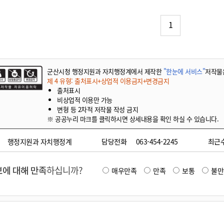
기부자 예우제
기부자 명예의 전당
1
기금사업
군산시 답례품
고향사랑기부제 소식
군산시청 행정지원과 자치행정계에서 제작한
"한눈에 서비스"
저작물
제 4 유형: 출처표시+상업적 이용금지+변경금지
출처표시
비상업적 이용만 가능
변형 등 2차적 저작물 작성 금지
※ 공공누리 마크를 클릭하시면 상세내용을 확인 하실 수 있습니다.
행정지원과 자치행정계
담당전화
063-454-2245
최근
에 대해 만족
하십니까?
매우만족
만족
보통
불만