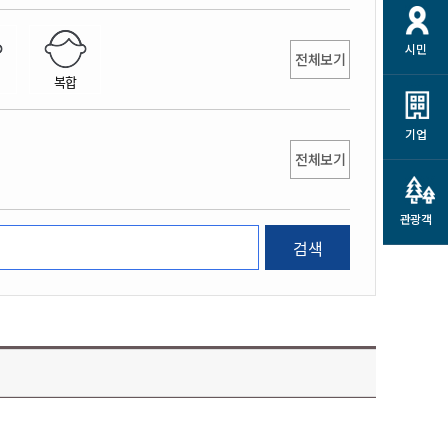
개
재정정보 공개
공공저작물
션
시민
통계정보
행정규제개혁
전체보기
소상공인 지원
복합
민방위/재난안전
시스템
행정규제개혁안내
고유가 피해지원금
민방위
규제신문고
군산사랑배달 배달의명수
기업
재난안전
전체보기
규제입증요청
카드수수료 지원
풍수해보험
사
규제정보포털
소상공인지원
재해예방
관광객
관련기관 안내
검색
군산시착한가격업소
시민대상보험
통계
영조물 배상보험
인 현황
군산시민 안전보험
군산시민 자전거보험
군산 상품
농업인안전보험 농가부담
 가이드북
금 지원사업