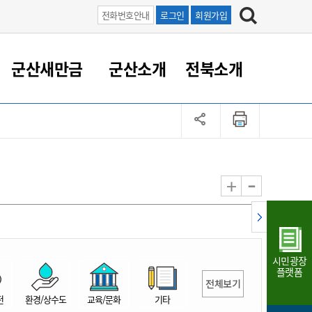
전화번호안내
로그인
회원가입
군산새만금
군산소개
전북소개
정 대응
족관계
부서/업무
RE100의 중심 새만금
도시/공원/주택
산업인프라
정책실명제
토지/건축
읍면동 안내
군산새만금 홍보 영상
조직운영6대지표
농업/축산업
도시재생
지방세
족관계
도시계획/지구단위계획
군산국가산업단지
정책실명제 안내
지방세
도시재생사업
민선8기 농업비전/발전방
공무원 정원
향
-
+
공원녹지
군산2국가산업단지
국민신청실명제안내
지방세환급금신청
도시재생(현장)지원센터
과장급이상 상위직 비율
농산물 유통
식
주택
새만금산업단지
정책실명제 중점관리 대상
지방세 상담챗봇
도시재생시설 현황
공무원 1인당 주민수
가축방역
자료실
자유무역지역
도시재생 공지/행사
현장공무원 비율
동물복지
지방산업단지
재정규모대비 인건비운영
시민광장
농공단지
실국본부수
플랫폼
전체보기
림 서비
산업단지 지도
내고장 알리미
전
환경/상수도
교육/문화
기타
구
항만/여객/공항/철도/컨벤