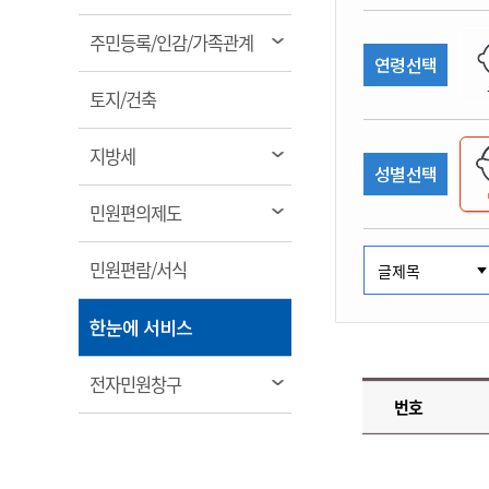
림
계약정보공개
전화번호안내
전화번호안내
전화번호안내
전화번호안내
전화번호안내
전화번호안내
전화번호안내
전화번호안내
군산시보
장사정보
열
주민등록/인감/가족관계
입찰/계약정보
연령선택
읍면동소식
주민복지 안내서
주요시책
림
수산업
찾아오시는길
찾아오시는길
찾아오시는길
찾아오시는길
찾아오시는길
찾아오시는길
찾아오시는길
찾아오시는길
용역과제
열
민원편의제도
토지/건축
웹진 열린군산
시정계획
어업현황
림
타기관소식
민원 1회방문 처리제
주요업무
수산물 안전정보
열
지방세
성별선택
어디서나 민원처리제
시정백서
림
군산수산물 소비촉진행사
상품권 구매 사용 및 관리
사전심사 청구제도
열
민원편의제도
군산 특화 수산물
림
민원인 후견인제
열
민원편람/서식
복합민원 상담예약제
림
폐업신고 원스톱서비스
열
한눈에 서비스
납세자 보호관제도
림
『안심상속』 원스톱 서비
열
전자민원창구
스
번호
림