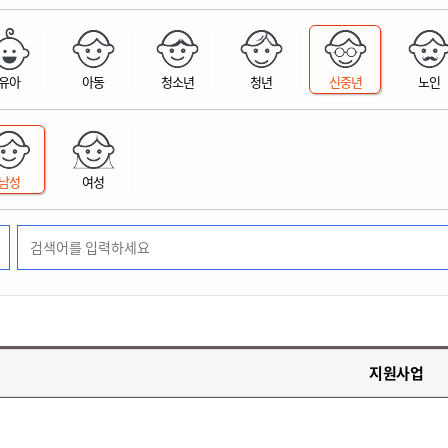
위원회 현황
공공데이터 개방
업무추진비공
군산시 무상교통
공부의 명수
정부24
위원회 명단공개
공공데이터 개방
예산/재정
법률정보
국민신문고
건설
부동산
에너지
유아
아동
청소년
청년
신중년
노인
환경
청소
위생
위원회 회의록 공개
공공데이터 수요조사
민원편람/서식
한눈에 서비스
전자가족관계등록
예산안내
조례규칙 입법예고
경제동향
도로/가로등
부동산 정보
태양광
환경선언문
청소정보
공중위생
재정공시
조례규칙 입법예고(구)
물가정보
자전거
주소/건축/지적/지리정보
가스/석유
인터넷등기소
환경기본정보
대형폐기물 배출신고
위생용품 제조업
결산보고서
법률정보 관련사이트
사회조사
조상땅찾기
국세청홈택스
남성
여성
화학물질 관리지도
공모사업
생활쓰레기 처리요령
식품위생
중기지방재정계획
사업체조
위택스
미세먼지 대응
음식물쓰레기 처리요령
문화 콘텐츠업
투자심사
통계연보
부동산통합민원
환경영향평가
폐기물 처리시설 현황
예산낭비신고
청년통계
체육
공공데이터포털
석면해체 건축물정보
보조금 부정수급 신고
주민등록
새올전자민원창구
체육시설 안내
환경오염업소 공개
공유재산
체류외국
군산시체육회
환경 관련사이트
재정용어사전
생활체육 공지
지원사업
군산시 고향사랑기부제
고향사랑기부제 소개
군산상품