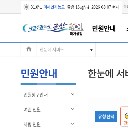
맑음
문
31.0℃
미세먼지농도
좋음 16㎍/㎥
2026-08-07 현재
시
민원안내
민
전
한눈에 서비스
군산새만금
민원안내
소통참여
생활복지
경제산업
정보공개
군산소개
전북소개
주
군산에서 시작되는 새만금
전북특별자치도 소개
군산사랑상품권
민원창구안내
정보공개제도
복지/보건
시정알림
군산시 비전
체
권
민원이용안내
시정소식
인구정책
상품권 안내
제도안내
전북특별자치도란?
메
민원안내
한눈에 서
민원수수료
시험/채용
통합돌봄
상품권 공지사항
비공개대상정보
전북특별자치도 용어 Q&A
뉴
도
종합민원창구
보도자료
주민복지
상품권 Q&A
불복구제절차
자료실
시
아름다운 배려창구
행사안내
아동/청소년
상품권 이용규약
수수료
열
민원창구안내
홍보영상 게시판
토지정보민원창구
행사일정표
여성/가족
판매대행점 조회
정보공개서식
림
군
대표전화
대표전화
대표전화
대표전화
대표전화
대표전화
대표전화
대표전화
063-454-4000
063-454-4000
063-454-4000
063-454-4000
063-454-4000
063-454-4000
063-454-4000
063-454-4000
열
여권 민원
무인민원발급기
교육안내
노인복지
지류상품권 재고조회
림
유형선택
산
보건소식
장애인복지
부서 및 담당자 연락처
부서 및 담당자 연락처
부서 및 담당자 연락처
부서 및 담당자 연락처
부서 및 담당자 연락처
부서 및 담당자 연락처
부서 및 담당자 연락처
부서 및 담당자 연락처
건
열
차량 민원
고시공고
사회서비스(바우처)