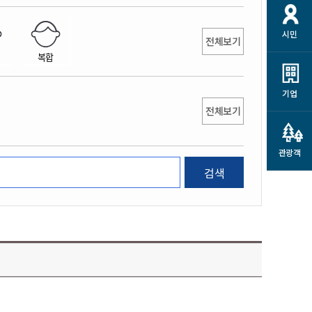
개
재정정보 공개
공공저작물
션
시민
통계정보
행정규제개혁
전체보기
소상공인 지원
복합
민방위/재난안전
시스템
행정규제개혁안내
고유가 피해지원금
민방위
규제신문고
군산사랑배달 배달의명수
기업
재난안전
전체보기
규제입증요청
카드수수료 지원
풍수해보험
사
규제정보포털
소상공인지원
재해예방
관광객
관련기관 안내
검색
군산시착한가격업소
시민대상보험
통계
영조물 배상보험
인 현황
군산시민 안전보험
군산시민 자전거보험
군산 상품
농업인안전보험 농가부담
 가이드북
금 지원사업