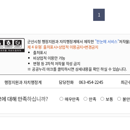
기부자 예우제
기부자 명예의 전당
1
기금사업
군산시 답례품
고향사랑기부제 소식
군산시청 행정지원과 자치행정계에서 제작한
"한눈에 서비스"
저작물
제 4 유형: 출처표시+상업적 이용금지+변경금지
출처표시
비상업적 이용만 가능
변형 등 2차적 저작물 작성 금지
※ 공공누리 마크를 클릭하시면 상세내용을 확인 하실 수 있습니다.
행정지원과 자치행정계
담당전화
063-454-2245
최근
에 대해 만족
하십니까?
매우만족
만족
보통
불만