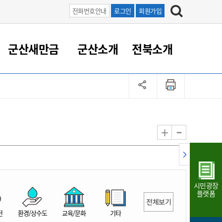
전화번호안내
로그인
회원가입
군산새만금
군산소개
전북소개
정 대응
족관계
부서/업무
RE100의 중심 새만금
도시/공원/주택
산업인프라
정책실명제
토지/건축
읍면동 안내
군산새만금 홍보 영상
조직운영6대지표
농업/축산업
도시재생
지방세
족관계
도시계획/지구단위계획
군산국가산업단지
정책실명제 안내
지방세
도시재생사업
민선8기 농업비전/발전방
공무원 정원
향
-
+
공원녹지
군산2국가산업단지
국민신청실명제안내
지방세환급금신청
도시재생(현장)지원센터
과장급이상 상위직 비율
농산물 유통
식
주택
새만금산업단지
정책실명제 중점관리 대상
지방세 상담챗봇
도시재생시설 현황
공무원 1인당 주민수
가축방역
자료실
자유무역지역
도시재생 공지/행사
현장공무원 비율
동물복지
지방산업단지
재정규모대비 인건비운영
시민광장
농공단지
실국본부수
플랫폼
전체보기
림 서비
산업단지 지도
내고장 알리미
전
환경/상수도
교육/문화
기타
구
항만/여객/공항/철도/컨벤