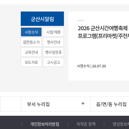
군산시알림
2026 군산시간여행축제
시정소식
시험/채용
프로그램(프리마켓/주전
(municipal
읍면동소식
행사안내
news)
교육안내
행사일정표
보도자료
고시공고
시정소식 | 26.07.30
부서 누리집
읍/면/동 누리집
개인정보처리방침
저작권 정책
영상정보