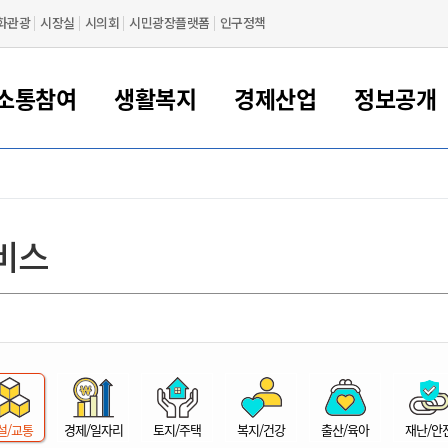
화관광
시장실
시의회
시민광장플랫폼
인구정책
소통참여
생활복지
경제산업
정보공개
새만금 해양거점도시 군산
정보공개 목록/청구
시민참여서비스
여권 민원
기업지원
교육
군산시 소개
군산시 관할권 주요논리
각종 신고/민원
사전정보공표
일자리/창업
차량 민원
상하수도
시청안내
새만금 관할구역 결
주민등록/인감/가
교통안내
기업목록
인사운영
SNS소식
여권발급안내
시민광장플랫폼
교육지원
투자기업 인센티브
정보공개 목록/청구
군산 현황
차량등록사업소 안내
하수도 계획
군산시 명장
사전정보공표
청사종합안내
주민등록/인감/가
시내버스
일반기업 목록
2022년도 통계
조직도
비스
여권 서식
시장에게 바란다
평생교육
기업지원정책
군산의 역사
차량 신규/이전 등록
상수도시설
구인구직
수시공표
전화번호안내
각종서식
택시
사회적경제기업
2023년도 통계
업무
나의민원
학자금대출이자지원
경제 공지/서식
수상현황
저당권 설정/말소 등록
수질검사
청년뜰(청년센터/창업센터)
부서별 팩스번호
시외버스/고속버스
공장 검색
2024년도 통계
부서소
나도한마디
우리아이 꿈탐험 지원사업
기업애로해소SOS
자연지리특성
등록원부 열람/발급
상수도/하수도 요금
시청 오시는 길
철도/항공
2025년도 통계
부서별 
군산시사회적경제지원센터
칭찬합시다
시민정보화교육
강소연구개발특구
행정구역/행정지도
자동차 등록 서식
요금조회납부시스템
여객선
설문조사
부모학교예약시스템
자매결연/국제협력 도시
자동차 과태료 조회 및 납부
공공하수처리시설
교통 관련사이트
일자리 지원사업
자원봉사참여
군산어린이시청
군산의 상징
자동차 정기(종합)검사 기
주정차단속 문자알
일자리지원센터
설/교통
경제/일자리
토지/주택
복지/건강
출산/육아
재난/안
간조회 및 검사예약
스
전자민원창
적극행정
디지털배움터