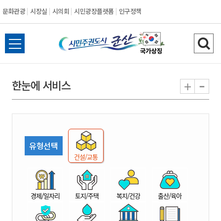
문화관광
시장실
시의회
시민광장플랫폼
인구정책
시
전
검
민
체
색
메
하
-
+
한눈에 서비스
주
뉴
기
열
권
기
도
유형선택
시
건설/교통
군
경제/일자리
토지/주택
복지/건강
출산/육아
산