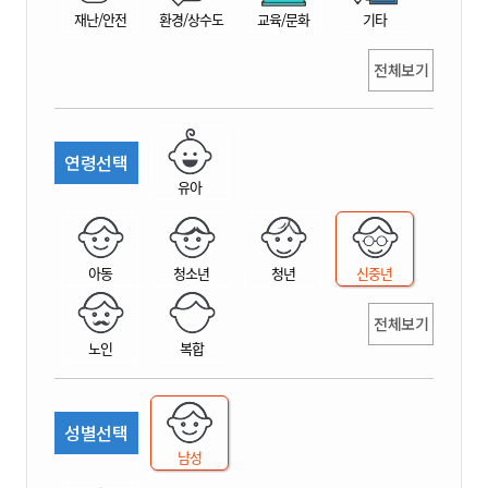
재난/안전
환경/상수도
교육/문화
기타
전체보기
연령선택
유아
아동
청소년
청년
신중년
전체보기
노인
복합
성별선택
남성