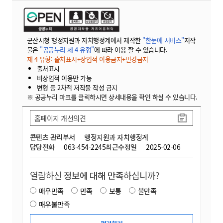
군산시청 행정지원과 자치행정계에서 제작한
"한눈에 서비스"
저작
물은
"공공누리 제 4 유형"
에 따라 이용 할 수 있습니다.
제 4 유형: 출처표시+상업적 이용금지+변경금지
출처표시
비상업적 이용만 가능
변형 등 2차적 저작물 작성 금지
※ 공공누리 마크를 클릭하시면 상세내용을 확인 하실 수 있습니다.
홈페이지 개선의견
콘텐츠 관리부서
행정지원과 자치행정계
담당전화
063-454-2245
최근수정일
2025-02-06
열람하신
정보에 대해 만족
하십니까?
매우만족
만족
보통
불만족
매우불만족