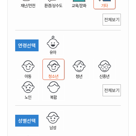
재난/안전
환경/상수도
교육/문화
기타
전체보기
연령선택
유아
아동
청소년
청년
신중년
전체보기
노인
복합
성별선택
남성