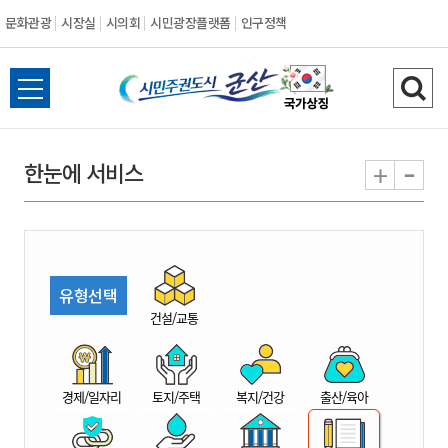
문화관광
시장실
시의회
시민광장플랫폼
인구정책
시
전
검
민
체
색
메
하
-
+
한눈에 서비스
주
뉴
기
열
권
기
도
유형선택
시
건설/교통
군
경제/일자리
토지/주택
복지/건강
출산/육아
산