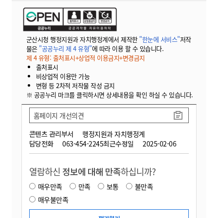
군산시청 행정지원과 자치행정계에서 제작한
"한눈에 서비스"
저작
물은
"공공누리 제 4 유형"
에 따라 이용 할 수 있습니다.
제 4 유형: 출처표시+상업적 이용금지+변경금지
출처표시
비상업적 이용만 가능
변형 등 2차적 저작물 작성 금지
※ 공공누리 마크를 클릭하시면 상세내용을 확인 하실 수 있습니다.
홈페이지 개선의견
콘텐츠 관리부서
행정지원과 자치행정계
담당전화
063-454-2245
최근수정일
2025-02-06
열람하신
정보에 대해 만족
하십니까?
매우만족
만족
보통
불만족
매우불만족