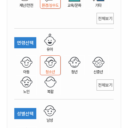
재난/안전
환경/상수도
교육/문화
기타
전체보기
연령선택
유아
아동
청소년
청년
신중년
전체보기
노인
복합
성별선택
남성