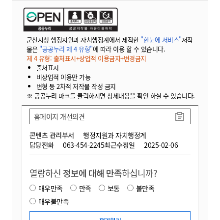
군산시청 행정지원과 자치행정계에서 제작한
"한눈에 서비스"
저작
물은
"공공누리 제 4 유형"
에 따라 이용 할 수 있습니다.
제 4 유형: 출처표시+상업적 이용금지+변경금지
출처표시
비상업적 이용만 가능
변형 등 2차적 저작물 작성 금지
※ 공공누리 마크를 클릭하시면 상세내용을 확인 하실 수 있습니다.
홈페이지 개선의견
콘텐츠 관리부서
행정지원과 자치행정계
담당전화
063-454-2245
최근수정일
2025-02-06
열람하신
정보에 대해 만족
하십니까?
매우만족
만족
보통
불만족
매우불만족