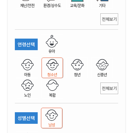
재난/안전
환경/상수도
교육/문화
기타
전체보기
연령선택
유아
아동
청소년
청년
신중년
전체보기
노인
복합
성별선택
남성