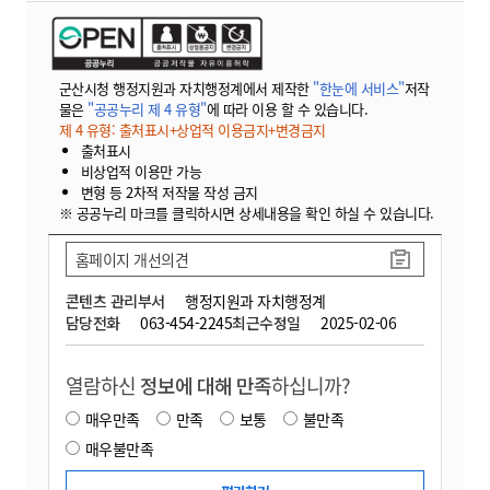
군산시청 행정지원과 자치행정계에서 제작한
"한눈에 서비스"
저작
물은
"공공누리 제 4 유형"
에 따라 이용 할 수 있습니다.
제 4 유형: 출처표시+상업적 이용금지+변경금지
출처표시
비상업적 이용만 가능
변형 등 2차적 저작물 작성 금지
※ 공공누리 마크를 클릭하시면 상세내용을 확인 하실 수 있습니다.
홈페이지 개선의견
콘텐츠 관리부서
행정지원과 자치행정계
담당전화
063-454-2245
최근수정일
2025-02-06
열람하신
정보에 대해 만족
하십니까?
매우만족
만족
보통
불만족
매우불만족