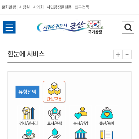
문화관광
시장실
시의회
시민광장플랫폼
인구정책
시
전
검
민
체
색
메
하
-
+
한눈에 서비스
주
뉴
기
열
권
기
도
유형선택
시
건설/교통
군
경제/일자리
토지/주택
복지/건강
출산/육아
산