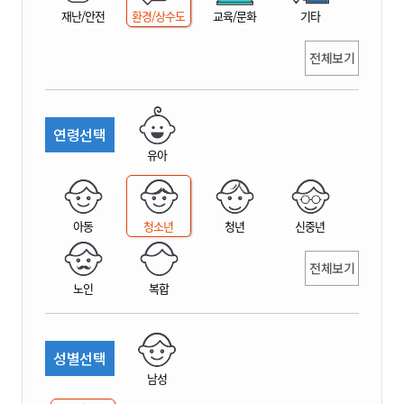
재난/안전
환경/상수도
교육/문화
기타
전체보기
연령선택
유아
아동
청소년
청년
신중년
전체보기
노인
복합
성별선택
남성