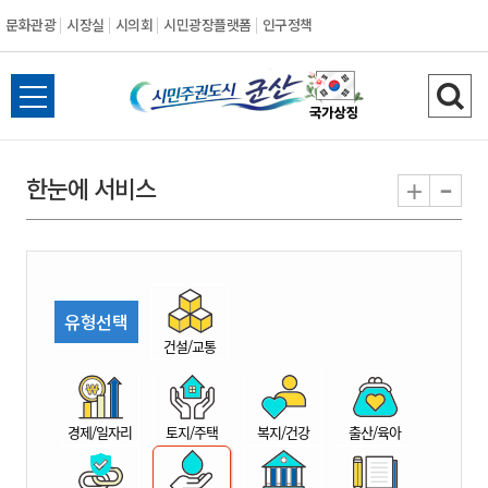
문화관광
시장실
시의회
시민광장플랫폼
인구정책
시
전
검
민
체
색
메
하
-
+
한눈에 서비스
주
뉴
기
열
권
기
도
유형선택
시
건설/교통
군
경제/일자리
토지/주택
복지/건강
출산/육아
산