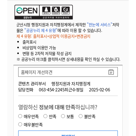
군산시청 행정지원과 자치행정계에서 제작한
"한눈에 서비스"
저작
물은
"공공누리 제 4 유형"
에 따라 이용 할 수 있습니다.
제 4 유형: 출처표시+상업적 이용금지+변경금지
출처표시
비상업적 이용만 가능
변형 등 2차적 저작물 작성 금지
※ 공공누리 마크를 클릭하시면 상세내용을 확인 하실 수 있습니다.
홈페이지 개선의견
콘텐츠 관리부서
행정지원과 자치행정계
담당전화
063-454-2245
최근수정일
2025-02-06
열람하신
정보에 대해 만족
하십니까?
매우만족
만족
보통
불만족
매우불만족