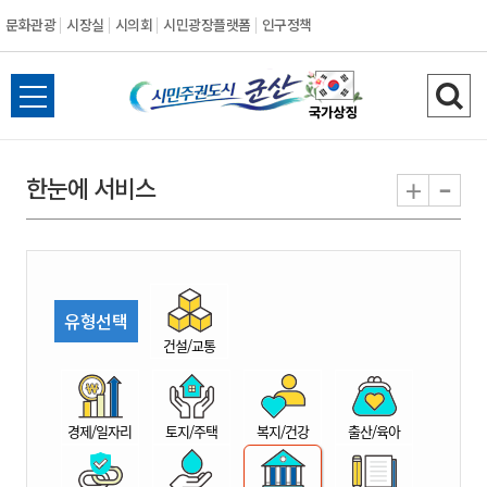
문화관광
시장실
시의회
시민광장플랫폼
인구정책
시
전
검
민
체
색
메
하
-
+
한눈에 서비스
주
뉴
기
열
권
기
도
유형선택
시
건설/교통
군
경제/일자리
토지/주택
복지/건강
출산/육아
산