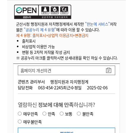
군산시청 행정지원과 자치행정계에서 제작한
"한눈에 서비스"
저작
물은
"공공누리 제 4 유형"
에 따라 이용 할 수 있습니다.
제 4 유형: 출처표시+상업적 이용금지+변경금지
출처표시
비상업적 이용만 가능
변형 등 2차적 저작물 작성 금지
※ 공공누리 마크를 클릭하시면 상세내용을 확인 하실 수 있습니다.
홈페이지 개선의견
콘텐츠 관리부서
행정지원과 자치행정계
담당전화
063-454-2245
최근수정일
2025-02-06
열람하신
정보에 대해 만족
하십니까?
매우만족
만족
보통
불만족
매우불만족