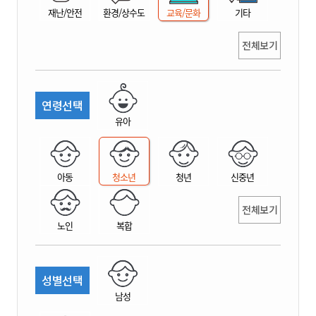
재난/안전
환경/상수도
교육/문화
기타
전체보기
연령선택
유아
아동
청소년
청년
신중년
전체보기
노인
복합
성별선택
남성