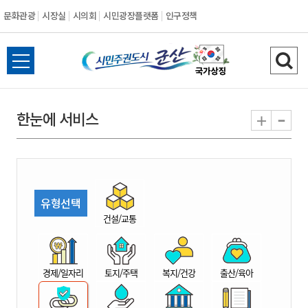
문화관광
시장실
시의회
시민광장플랫폼
인구정책
시
전
검
민
체
색
메
하
-
+
한눈에 서비스
주
뉴
기
열
권
기
도
유형선택
시
건설/교통
군
경제/일자리
토지/주택
복지/건강
출산/육아
산