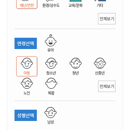
재난/안전
환경/상수도
교육/문화
기타
전체보기
연령선택
유아
아동
청소년
청년
신중년
전체보기
노인
복합
성별선택
남성