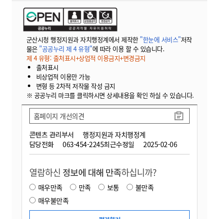
군산시청 행정지원과 자치행정계에서 제작한
"한눈에 서비스"
저작
물은
"공공누리 제 4 유형"
에 따라 이용 할 수 있습니다.
제 4 유형: 출처표시+상업적 이용금지+변경금지
출처표시
비상업적 이용만 가능
변형 등 2차적 저작물 작성 금지
※ 공공누리 마크를 클릭하시면 상세내용을 확인 하실 수 있습니다.
홈페이지 개선의견
콘텐츠 관리부서
행정지원과 자치행정계
담당전화
063-454-2245
최근수정일
2025-02-06
열람하신
정보에 대해 만족
하십니까?
매우만족
만족
보통
불만족
매우불만족