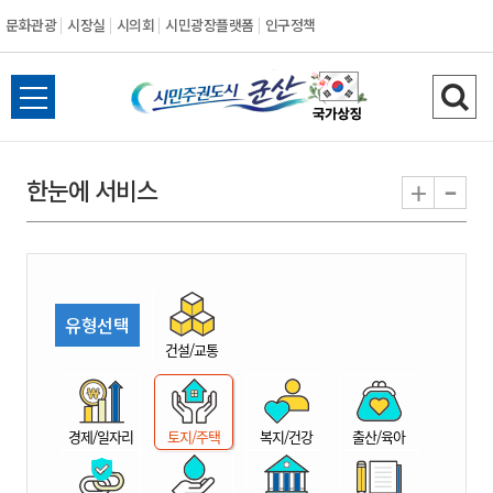
문화관광
시장실
시의회
시민광장플랫폼
인구정책
시
전
검
민
체
색
메
하
-
+
한눈에 서비스
주
뉴
기
열
권
기
도
유형선택
시
건설/교통
군
경제/일자리
토지/주택
복지/건강
출산/육아
산