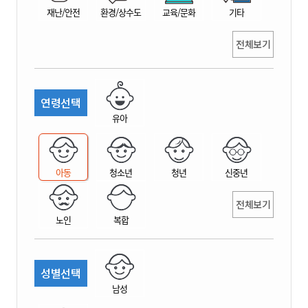
재난/안전
환경/상수도
교육/문화
기타
전체보기
연령선택
유아
아동
청소년
청년
신중년
전체보기
노인
복합
성별선택
남성