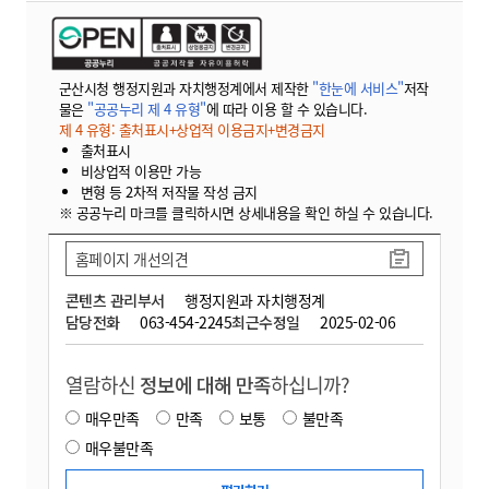
군산시청 행정지원과 자치행정계에서 제작한
"한눈에 서비스"
저작
물은
"공공누리 제 4 유형"
에 따라 이용 할 수 있습니다.
제 4 유형: 출처표시+상업적 이용금지+변경금지
출처표시
비상업적 이용만 가능
변형 등 2차적 저작물 작성 금지
※ 공공누리 마크를 클릭하시면 상세내용을 확인 하실 수 있습니다.
홈페이지 개선의견
콘텐츠 관리부서
행정지원과 자치행정계
담당전화
063-454-2245
최근수정일
2025-02-06
열람하신
정보에 대해 만족
하십니까?
매우만족
만족
보통
불만족
매우불만족