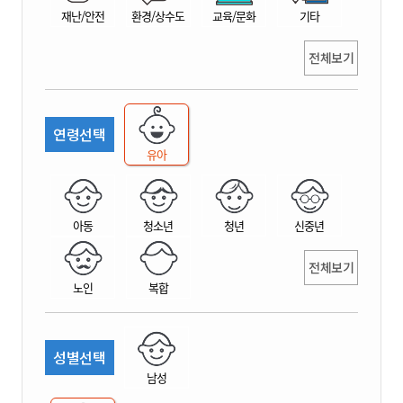
재난/안전
환경/상수도
교육/문화
기타
전체보기
연령선택
유아
아동
청소년
청년
신중년
전체보기
노인
복합
성별선택
남성