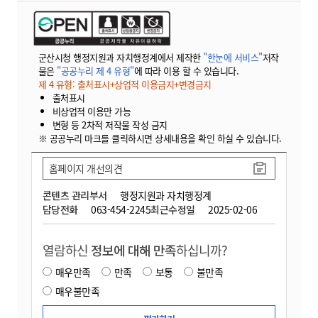
군산시청 행정지원과 자치행정계에서 제작한
"한눈에 서비스"
저작
물은
"공공누리 제 4 유형"
에 따라 이용 할 수 있습니다.
제 4 유형: 출처표시+상업적 이용금지+변경금지
출처표시
비상업적 이용만 가능
변형 등 2차적 저작물 작성 금지
※ 공공누리 마크를 클릭하시면 상세내용을 확인 하실 수 있습니다.
홈페이지 개선의견
콘텐츠 관리부서
행정지원과 자치행정계
담당전화
063-454-2245
최근수정일
2025-02-06
열람하신
정보에 대해 만족
하십니까?
매우만족
만족
보통
불만족
매우불만족