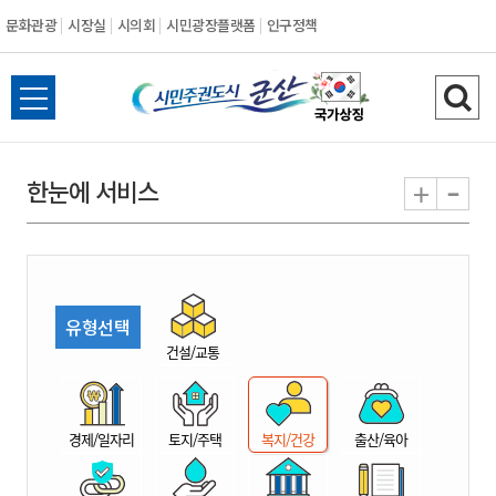
문화관광
시장실
시의회
시민광장플랫폼
인구정책
시
전
검
민
체
색
메
하
-
+
한눈에 서비스
주
뉴
기
열
권
기
도
유형선택
시
건설/교통
군
경제/일자리
토지/주택
복지/건강
출산/육아
산