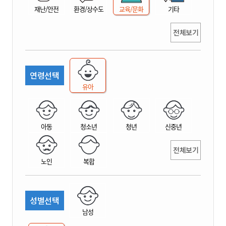
재난/안전
환경/상수도
교육/문화
기타
전체보기
연령선택
유아
아동
청소년
청년
신중년
전체보기
노인
복합
성별선택
남성