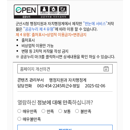
군산시청 행정지원과 자치행정계에서 제작한
"한눈에 서비스"
저작
물은
"공공누리 제 4 유형"
에 따라 이용 할 수 있습니다.
제 4 유형: 출처표시+상업적 이용금지+변경금지
출처표시
비상업적 이용만 가능
변형 등 2차적 저작물 작성 금지
※ 공공누리 마크를 클릭하시면 상세내용을 확인 하실 수 있습니다.
홈페이지 개선의견
콘텐츠 관리부서
행정지원과 자치행정계
담당전화
063-454-2245
최근수정일
2025-02-06
열람하신
정보에 대해 만족
하십니까?
매우만족
만족
보통
불만족
매우불만족