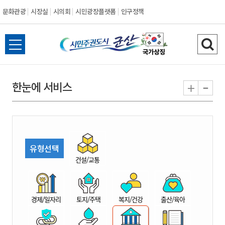
문화관광
시장실
시의회
시민광장플랫폼
인구정책
시
전
검
민
체
색
메
하
-
+
한눈에 서비스
주
뉴
기
열
권
기
도
유형선택
시
건설/교통
군
경제/일자리
토지/주택
복지/건강
출산/육아
산