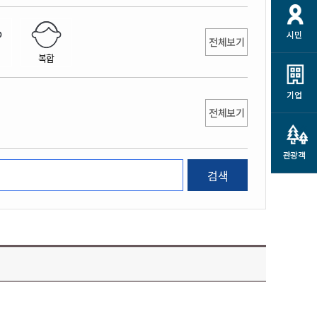
개
재정정보 공개
공공저작물
션
시민
통계정보
행정규제개혁
전체보기
소상공인 지원
복합
민방위/재난안전
시스템
행정규제개혁안내
고유가 피해지원금
민방위
규제신문고
군산사랑배달 배달의명수
기업
재난안전
전체보기
규제입증요청
카드수수료 지원
풍수해보험
사
규제정보포털
소상공인지원
재해예방
관광객
관련기관 안내
검색
군산시착한가격업소
시민대상보험
통계
영조물 배상보험
인 현황
군산시민 안전보험
군산시민 자전거보험
군산 상품
농업인안전보험 농가부담
 가이드북
금 지원사업