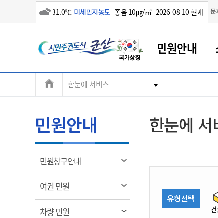
흐림
문
31.0℃
미세먼지농도
좋음 10㎍/㎥
2026-08-10 현재
시
민원안내
민
전
한눈에 서비스
군산새만금
민원안내
소통참여
생활복지
경제산업
정보공개
군산소개
전북소개
주
군산에서 시작되는 새만금
전북특별자치도 소개
군산사랑상품권
민원창구안내
정보공개제도
복지/보건
시정알림
군산시 비전
체
권
민원이용안내
시정소식
인구정책
상품권 안내
제도안내
전북특별자치도란?
메
민원안내
한눈에 서
민원수수료
시험/채용
통합돌봄
상품권 공지사항
비공개대상정보
전북특별자치도 용어 Q&A
뉴
도
종합민원창구
보도자료
주민복지
상품권 Q&A
불복구제절차
자료실
시
아름다운 배려창구
행사안내
아동/청소년
상품권 이용규약
수수료
열
민원창구안내
홍보영상 게시판
토지정보민원창구
행사일정표
여성/가족
판매대행점 조회
정보공개서식
림
군
대표전화
대표전화
대표전화
대표전화
대표전화
대표전화
대표전화
대표전화
063-454-4000
063-454-4000
063-454-4000
063-454-4000
063-454-4000
063-454-4000
063-454-4000
063-454-4000
열
여권 민원
무인민원발급기
교육안내
노인복지
지류상품권 재고조회
림
유형선택
산
보건소식
장애인복지
부서 및 담당자 연락처
부서 및 담당자 연락처
부서 및 담당자 연락처
부서 및 담당자 연락처
부서 및 담당자 연락처
부서 및 담당자 연락처
부서 및 담당자 연락처
부서 및 담당자 연락처
건
열
차량 민원
고시공고
사회서비스(바우처)