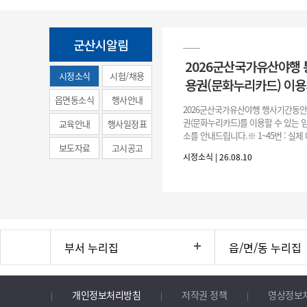
군산시알림
2026군산국가유산야행
시정소식
시험/채용
용권(문화누리카드) 이용
(municipal
읍면동소식
행사안내
2026군산국가유산야행 행사기간동
news)
권(문화누리카드)를 이용할 수 있는 
교육안내
행사일정표
소를 안내드립니다.※ 1~45번 : 실제 
보도자료
고시공고
번 (노란색표시 6군데): 해망굴일원
시정소식 | 26.08.10
문화누리카드 결제가능
부서 누리집
읍/면/동 누리집
개인정보처리방침
저작권 정책
영상정보