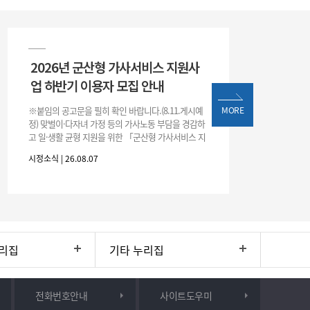
2026년 군산형 가사서비스 지원사
업 하반기 이용자 모집 안내
※붙임의 공고문을 필히 확인 바랍니다.(8.11.게시예
MORE
정) 맞벌이·다자녀 가정 등의 가사노동 부담을 경감하
고 일·생활 균형 지원을 위한 「군산형 가사서비스 지
원사업」하반기 이용자를 다음과 같이 추가 모집하오
시정소식 | 26.08.07
니 많은 참여 바랍니다. 1
리집
기타 누리집
전화번호안내
사이트도우미