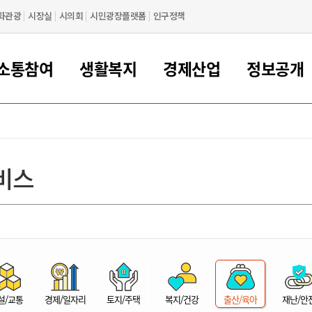
화관광
시장실
시의회
시민광장플랫폼
인구정책
소통참여
생활복지
경제산업
정보공개
새만금 해양거점도시 군산
정보공개 목록/청구
시민참여서비스
여권 민원
기업지원
교육
군산시 소개
군산시 관할권 주요논리
각종 신고/민원
사전정보공표
일자리/창업
차량 민원
상하수도
시청안내
새만금 관할구역 결
주민등록/인감/가
교통안내
기업목록
인사운영
SNS소식
여권발급안내
시민광장플랫폼
교육지원
투자기업 인센티브
정보공개 목록/청구
군산 현황
차량등록사업소 안내
하수도 계획
군산시 명장
사전정보공표
청사종합안내
주민등록/인감/가
시내버스
일반기업 목록
2022년도 통계
조직도
비스
여권 서식
시장에게 바란다
평생교육
기업지원정책
군산의 역사
차량 신규/이전 등록
상수도시설
구인구직
수시공표
전화번호안내
각종서식
택시
사회적경제기업
2023년도 통계
업무
나의민원
학자금대출이자지원
경제 공지/서식
수상현황
저당권 설정/말소 등록
수질검사
청년뜰(청년센터/창업센터)
부서별 팩스번호
시외버스/고속버스
공장 검색
2024년도 통계
부서소
나도한마디
우리아이 꿈탐험 지원사업
기업애로해소SOS
자연지리특성
등록원부 열람/발급
상수도/하수도 요금
시청 오시는 길
철도/항공
2025년도 통계
부서별 
군산시사회적경제지원센터
칭찬합시다
시민정보화교육
강소연구개발특구
행정구역/행정지도
자동차 등록 서식
요금조회납부시스템
여객선
설문조사
부모학교예약시스템
자매결연/국제협력 도시
자동차 과태료 조회 및 납부
공공하수처리시설
교통 관련사이트
일자리 지원사업
자원봉사참여
군산어린이시청
군산의 상징
자동차 정기(종합)검사 기
주정차단속 문자알
일자리지원센터
설/교통
경제/일자리
토지/주택
복지/건강
출산/육아
재난/안
간조회 및 검사예약
스
전자민원창
적극행정
디지털배움터