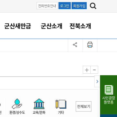
전화번호안내
로그인
회원가입
군산새만금
군산소개
전북소개
정 대응
족관계
부서/업무
RE100의 중심 새만금
도시/공원/주택
산업인프라
정책실명제
토지/건축
읍면동 안내
군산새만금 홍보 영상
조직운영6대지표
농업/축산업
도시재생
지방세
족관계
도시계획/지구단위계획
군산국가산업단지
정책실명제 안내
지방세
도시재생사업
민선8기 농업비전/발전방
공무원 정원
향
-
+
공원녹지
군산2국가산업단지
국민신청실명제안내
지방세환급금신청
도시재생(현장)지원센터
과장급이상 상위직 비율
농산물 유통
식
주택
새만금산업단지
정책실명제 중점관리 대상
지방세 상담챗봇
도시재생시설 현황
공무원 1인당 주민수
가축방역
자료실
자유무역지역
도시재생 공지/행사
현장공무원 비율
동물복지
지방산업단지
재정규모대비 인건비운영
시민광장
농공단지
실국본부수
플랫폼
전체보기
림 서비
산업단지 지도
내고장 알리미
전
환경/상수도
교육/문화
기타
구
항만/여객/공항/철도/컨벤