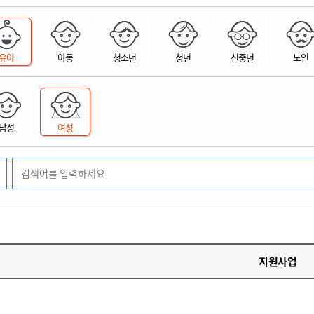
위원회 현황
공공데이터 개방
업무추진비공
군산시 무상교통
공부의 명수
정부24
위원회 명단공개
공공데이터 개방
예산/재정
법률정보
국민신문고
건설
부동산
에너지
유아
아동
청소년
청년
신중년
노인
환경
청소
위생
위원회 회의록 공개
공공데이터 수요조사
민원편람/서식
한눈에 서비스
전자가족관계등록
예산안내
조례규칙 입법예고
경제동향
도로/가로등
부동산 정보
태양광
환경선언문
청소정보
공중위생
재정공시
조례규칙 입법예고(구)
물가정보
자전거
주소/건축/지적/지리정보
가스/석유
인터넷등기소
환경기본정보
대형폐기물 배출신고
위생용품 제조업
결산보고서
법률정보 관련사이트
사회조사
조상땅찾기
국세청홈택스
남성
여성
화학물질 관리지도
공모사업
생활쓰레기 처리요령
식품위생
중기지방재정계획
사업체조
위택스
미세먼지 대응
음식물쓰레기 처리요령
문화 콘텐츠업
투자심사
통계연보
부동산통합민원
환경영향평가
폐기물 처리시설 현황
예산낭비신고
청년통계
체육
공공데이터포털
석면해체 건축물정보
보조금 부정수급 신고
주민등록
새올전자민원창구
체육시설 안내
환경오염업소 공개
공유재산
체류외국
군산시체육회
환경 관련사이트
재정용어사전
생활체육 공지
지원사업
군산시 고향사랑기부제
고향사랑기부제 소개
군산상품