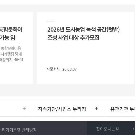
 통합문화이
2026년 도시농업 녹색 공간(텃밭)
가능 임
조성 사업 대상 추가모집
안 통합문화이용
임시가맹점 51개
매장위치, 46~51
 임시부스내에서
시정소식 | 26.08.07
직속기관/사업소 누리집
유관기관 누
찾아오시는길
처리기기운영·관리방침