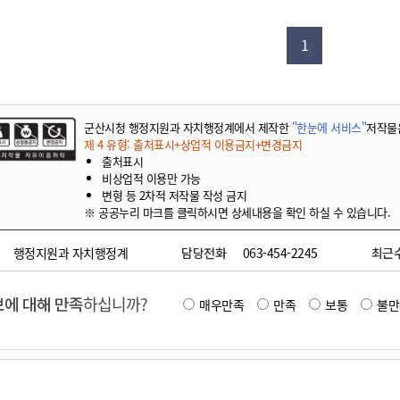
기부자 예우제
기부자 명예의 전당
1
기금사업
군산시 답례품
고향사랑기부제 소식
군산시청 행정지원과 자치행정계에서 제작한
"한눈에 서비스"
저작물
제 4 유형: 출처표시+상업적 이용금지+변경금지
출처표시
비상업적 이용만 가능
변형 등 2차적 저작물 작성 금지
※ 공공누리 마크를 클릭하시면 상세내용을 확인 하실 수 있습니다.
행정지원과 자치행정계
담당전화
063-454-2245
최근
에 대해 만족
하십니까?
매우만족
만족
보통
불만