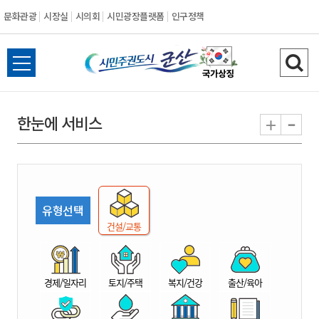
문화관광
시장실
시의회
시민광장플랫폼
인구정책
시
전
검
민
체
색
메
하
-
+
한눈에 서비스
주
뉴
기
열
권
기
도
유형선택
시
건설/교통
군
경제/일자리
토지/주택
복지/건강
출산/육아
산