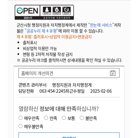
군산시청 행정지원과 자치행정계에서 제작한
"한눈에 서비스"
저작
물은
"공공누리 제 4 유형"
에 따라 이용 할 수 있습니다.
제 4 유형: 출처표시+상업적 이용금지+변경금지
출처표시
비상업적 이용만 가능
변형 등 2차적 저작물 작성 금지
※ 공공누리 마크를 클릭하시면 상세내용을 확인 하실 수 있습니다.
홈페이지 개선의견
콘텐츠 관리부서
행정지원과 자치행정계
담당전화
063-454-2245
최근수정일
2025-02-06
열람하신
정보에 대해 만족
하십니까?
매우만족
만족
보통
불만족
매우불만족