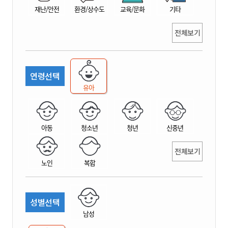
재난/안전
환경/상수도
교육/문화
기타
전체보기
연령선택
유아
아동
청소년
청년
신중년
전체보기
노인
복합
성별선택
남성