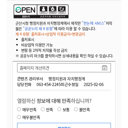
군산시청 행정지원과 자치행정계에서 제작한
"한눈에 서비스"
저작
물은
"공공누리 제 4 유형"
에 따라 이용 할 수 있습니다.
제 4 유형: 출처표시+상업적 이용금지+변경금지
출처표시
비상업적 이용만 가능
변형 등 2차적 저작물 작성 금지
※ 공공누리 마크를 클릭하시면 상세내용을 확인 하실 수 있습니다.
홈페이지 개선의견
콘텐츠 관리부서
행정지원과 자치행정계
담당전화
063-454-2245
최근수정일
2025-02-06
열람하신
정보에 대해 만족
하십니까?
매우만족
만족
보통
불만족
매우불만족