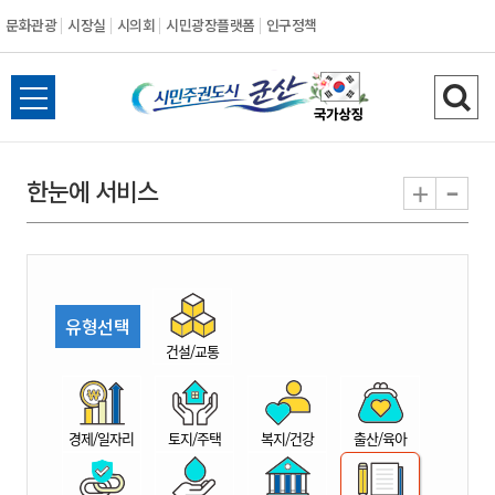
문화관광
시장실
시의회
시민광장플랫폼
인구정책
시
전
검
민
체
색
메
하
-
+
한눈에 서비스
주
뉴
기
열
권
기
도
유형선택
시
건설/교통
군
경제/일자리
토지/주택
복지/건강
출산/육아
산