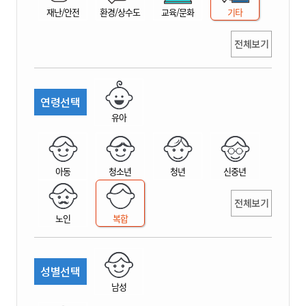
재난/안전
환경/상수도
교육/문화
기타
전체보기
연령선택
유아
아동
청소년
청년
신중년
전체보기
노인
복합
성별선택
남성