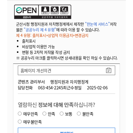
군산시청 행정지원과 자치행정계에서 제작한
"한눈에 서비스"
저작
물은
"공공누리 제 4 유형"
에 따라 이용 할 수 있습니다.
제 4 유형: 출처표시+상업적 이용금지+변경금지
출처표시
비상업적 이용만 가능
변형 등 2차적 저작물 작성 금지
※ 공공누리 마크를 클릭하시면 상세내용을 확인 하실 수 있습니다.
홈페이지 개선의견
콘텐츠 관리부서
행정지원과 자치행정계
담당전화
063-454-2245
최근수정일
2025-02-06
열람하신
정보에 대해 만족
하십니까?
매우만족
만족
보통
불만족
매우불만족