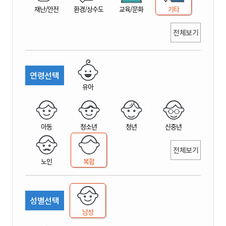
재난/안전
환경/상수도
교육/문화
기타
전체보기
연령선택
유아
아동
청소년
청년
신중년
전체보기
노인
복합
성별선택
남성