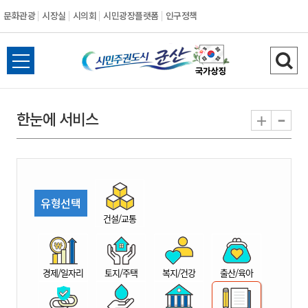
문화관광
시장실
시의회
시민광장플랫폼
인구정책
시
전
검
민
체
색
메
하
-
+
한눈에 서비스
주
뉴
기
열
권
기
도
유형선택
시
건설/교통
군
경제/일자리
토지/주택
복지/건강
출산/육아
산