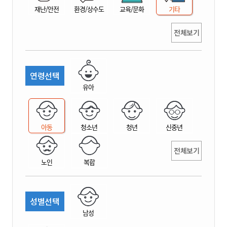
재난/안전
환경/상수도
교육/문화
기타
전체보기
연령선택
유아
아동
청소년
청년
신중년
전체보기
노인
복합
성별선택
남성