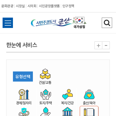
문화관광
시장실
시의회
시민광장플랫폼
인구정책
시
전
검
민
체
색
메
하
-
+
한눈에 서비스
주
뉴
기
열
권
기
도
유형선택
시
건설/교통
군
경제/일자리
토지/주택
복지/건강
출산/육아
산