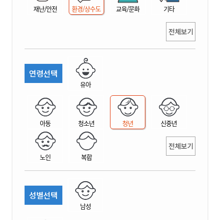
재난/안전
환경/상수도
교육/문화
기타
전체보기
연령선택
유아
아동
청소년
청년
신중년
전체보기
노인
복합
성별선택
남성