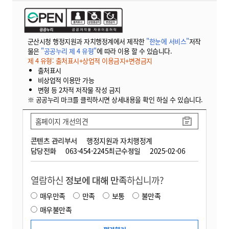
군산시청 행정지원과 자치행정계에서 제작한
"한눈에 서비스"
저작
물은
"공공누리 제 4 유형"
에 따라 이용 할 수 있습니다.
제 4 유형: 출처표시+상업적 이용금지+변경금지
출처표시
비상업적 이용만 가능
변형 등 2차적 저작물 작성 금지
※ 공공누리 마크를 클릭하시면 상세내용을 확인 하실 수 있습니다.
홈페이지 개선의견
콘텐츠 관리부서
행정지원과 자치행정계
담당전화
063-454-2245
최근수정일
2025-02-06
열람하신
정보에 대해 만족
하십니까?
매우만족
만족
보통
불만족
매우불만족