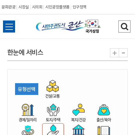
문화관광
시장실
시의회
시민광장플랫폼
인구정책
시
전
검
민
체
색
메
하
-
+
한눈에 서비스
주
뉴
기
열
권
기
도
유형선택
시
건설/교통
군
경제/일자리
토지/주택
복지/건강
출산/육아
산