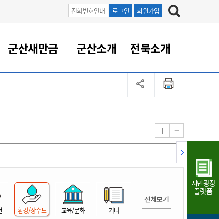
전화번호안내
로그인
회원가입
군산새만금
군산소개
전북소개
정 대응
족관계
부서/업무
RE100의 중심 새만금
도시/공원/주택
산업인프라
정책실명제
토지/건축
읍면동 안내
군산새만금 홍보 영상
조직운영6대지표
농업/축산업
도시재생
지방세
족관계
도시계획/지구단위계획
군산국가산업단지
정책실명제 안내
지방세
도시재생사업
민선8기 농업비전/발전방
공무원 정원
향
-
+
공원녹지
군산2국가산업단지
국민신청실명제안내
지방세환급금신청
도시재생(현장)지원센터
과장급이상 상위직 비율
농산물 유통
식
주택
새만금산업단지
정책실명제 중점관리 대상
지방세 상담챗봇
도시재생시설 현황
공무원 1인당 주민수
가축방역
자료실
자유무역지역
도시재생 공지/행사
현장공무원 비율
동물복지
지방산업단지
재정규모대비 인건비운영
시민광장
농공단지
실국본부수
플랫폼
전체보기
림 서비
산업단지 지도
내고장 알리미
전
환경/상수도
교육/문화
기타
구
항만/여객/공항/철도/컨벤