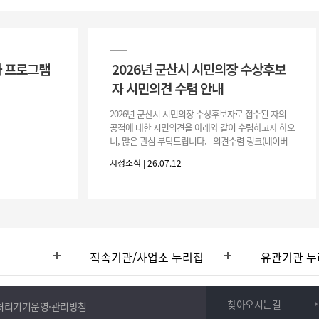
 프로그램
2026년 군산시 시민의장 수상후보
자 시민의견 수렴 안내
2026년 군산시 시민의장 수상후보자로 접수된 자의
공적에 대한 시민의견을 아래와 같이 수렴하고자 하오
니, 많은 관심 부탁드립니다. 의견수렴 링크(네이버
폼) -> 아래 주소 클릭https://naver.me/5IfLW57I
시정소식 | 26.07.12
직속기관/사업소 누리집
유관기관 누
찾아오시는길
처리기기운영·관리방침