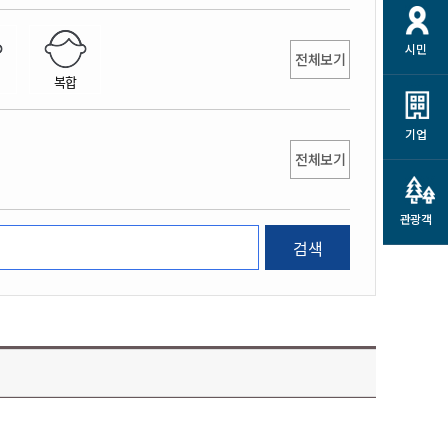
개
재정정보 공개
공공저작물
션
시민
통계정보
행정규제개혁
전체보기
소상공인 지원
복합
민방위/재난안전
시스템
행정규제개혁안내
고유가 피해지원금
민방위
규제신문고
군산사랑배달 배달의명수
기업
재난안전
전체보기
규제입증요청
카드수수료 지원
풍수해보험
사
규제정보포털
소상공인지원
재해예방
관광객
관련기관 안내
검색
군산시착한가격업소
시민대상보험
통계
영조물 배상보험
인 현황
군산시민 안전보험
군산시민 자전거보험
군산 상품
농업인안전보험 농가부담
 가이드북
금 지원사업