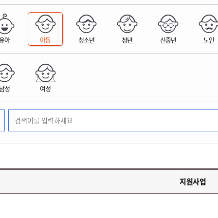
위원회 현황
공공데이터 개방
업무추진비공
군산시 무상교통
공부의 명수
정부24
위원회 명단공개
공공데이터 개방
예산/재정
법률정보
국민신문고
건설
부동산
에너지
유아
아동
청소년
청년
신중년
노인
환경
청소
위생
위원회 회의록 공개
공공데이터 수요조사
민원편람/서식
한눈에 서비스
전자가족관계등록
예산안내
조례규칙 입법예고
경제동향
도로/가로등
부동산 정보
태양광
환경선언문
청소정보
공중위생
재정공시
조례규칙 입법예고(구)
물가정보
자전거
주소/건축/지적/지리정보
가스/석유
인터넷등기소
환경기본정보
대형폐기물 배출신고
위생용품 제조업
결산보고서
법률정보 관련사이트
사회조사
조상땅찾기
국세청홈택스
남성
여성
화학물질 관리지도
공모사업
생활쓰레기 처리요령
식품위생
중기지방재정계획
사업체조
위택스
미세먼지 대응
음식물쓰레기 처리요령
문화 콘텐츠업
투자심사
통계연보
부동산통합민원
환경영향평가
폐기물 처리시설 현황
예산낭비신고
청년통계
체육
공공데이터포털
석면해체 건축물정보
보조금 부정수급 신고
주민등록
새올전자민원창구
체육시설 안내
환경오염업소 공개
공유재산
체류외국
군산시체육회
환경 관련사이트
재정용어사전
생활체육 공지
지원사업
군산시 고향사랑기부제
고향사랑기부제 소개
군산상품