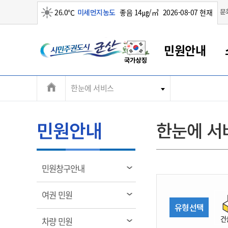
맑음
문
26.0℃
미세먼지농도
좋음 14㎍/㎥
2026-08-07 현재
시
민원안내
민
전
한눈에 서비스
군산새만금
민원안내
소통참여
생활복지
경제산업
정보공개
군산소개
전북소개
주
군산에서 시작되는 새만금
전북특별자치도 소개
군산사랑상품권
민원창구안내
정보공개제도
복지/보건
시정알림
군산시 비전
체
권
민원이용안내
시정소식
인구정책
상품권 안내
제도안내
전북특별자치도란?
메
민원안내
한눈에 서
민원수수료
시험/채용
통합돌봄
상품권 공지사항
비공개대상정보
전북특별자치도 용어 Q&A
뉴
도
종합민원창구
보도자료
주민복지
상품권 Q&A
불복구제절차
자료실
시
아름다운 배려창구
행사안내
아동/청소년
상품권 이용규약
수수료
열
민원창구안내
홍보영상 게시판
토지정보민원창구
행사일정표
여성/가족
판매대행점 조회
정보공개서식
림
군
대표전화
대표전화
대표전화
대표전화
대표전화
대표전화
대표전화
대표전화
063-454-4000
063-454-4000
063-454-4000
063-454-4000
063-454-4000
063-454-4000
063-454-4000
063-454-4000
열
여권 민원
무인민원발급기
교육안내
노인복지
지류상품권 재고조회
림
유형선택
산
보건소식
장애인복지
부서 및 담당자 연락처
부서 및 담당자 연락처
부서 및 담당자 연락처
부서 및 담당자 연락처
부서 및 담당자 연락처
부서 및 담당자 연락처
부서 및 담당자 연락처
부서 및 담당자 연락처
건
열
차량 민원
고시공고
사회서비스(바우처)