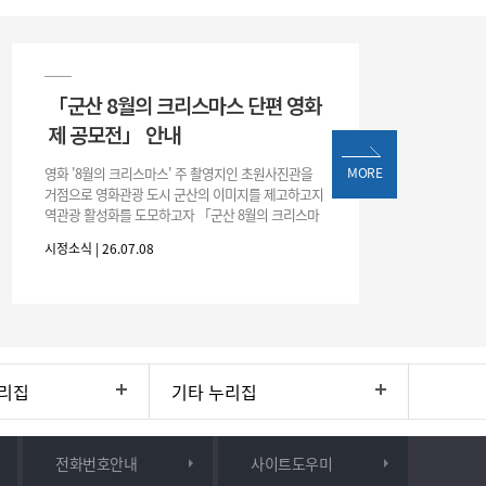
「군산 8월의 크리스마스 단편 영화
제 공모전」 안내
영화 '8월의 크리스마스' 주 촬영지인 초원사진관을
MORE
거점으로 영화관광 도시 군산의 이미지를 제고하고지
역관광 활성화를 도모하고자 「군산 8월의 크리스마
스 단편 영화제 공모전」을 다음과 같이 개최하오니
시정소식 | 26.07.08
많은 관심과 참여 바랍니다. □ 개
리집
기타 누리집
전화번호안내
사이트도우미