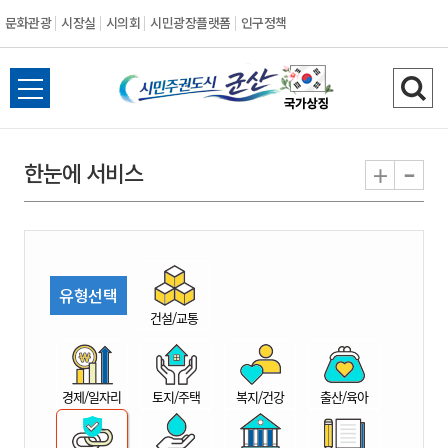
문화관광
시장실
시의회
시민광장플랫폼
인구정책
시
전
검
민
체
색
메
하
-
+
한눈에 서비스
주
뉴
기
열
권
기
도
유형선택
시
건설/교통
군
경제/일자리
토지/주택
복지/건강
출산/육아
산