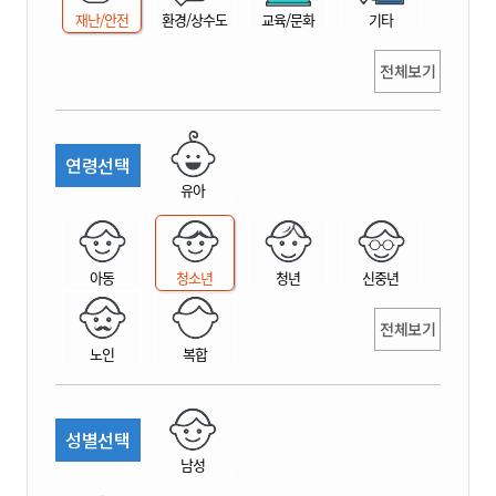
재난/안전
환경/상수도
교육/문화
기타
전체보기
연령선택
유아
아동
청소년
청년
신중년
전체보기
노인
복합
성별선택
남성