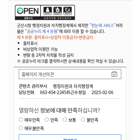
군산시청 행정지원과 자치행정계에서 제작한
"한눈에 서비스"
저작
물은
"공공누리 제 4 유형"
에 따라 이용 할 수 있습니다.
제 4 유형: 출처표시+상업적 이용금지+변경금지
출처표시
비상업적 이용만 가능
변형 등 2차적 저작물 작성 금지
※ 공공누리 마크를 클릭하시면 상세내용을 확인 하실 수 있습니다.
홈페이지 개선의견
콘텐츠 관리부서
행정지원과 자치행정계
담당전화
063-454-2245
최근수정일
2025-02-06
열람하신
정보에 대해 만족
하십니까?
매우만족
만족
보통
불만족
매우불만족