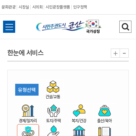
문화관광
시장실
시의회
시민광장플랫폼
인구정책
시
전
검
민
체
색
메
하
-
+
한눈에 서비스
주
뉴
기
열
권
기
도
유형선택
시
건설/교통
군
경제/일자리
토지/주택
복지/건강
출산/육아
산