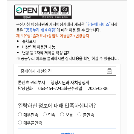
군산시청 행정지원과 자치행정계에서 제작한
"한눈에 서비스"
저작
물은
"공공누리 제 4 유형"
에 따라 이용 할 수 있습니다.
제 4 유형: 출처표시+상업적 이용금지+변경금지
출처표시
비상업적 이용만 가능
변형 등 2차적 저작물 작성 금지
※ 공공누리 마크를 클릭하시면 상세내용을 확인 하실 수 있습니다.
홈페이지 개선의견
콘텐츠 관리부서
행정지원과 자치행정계
담당전화
063-454-2245
최근수정일
2025-02-06
열람하신
정보에 대해 만족
하십니까?
매우만족
만족
보통
불만족
매우불만족