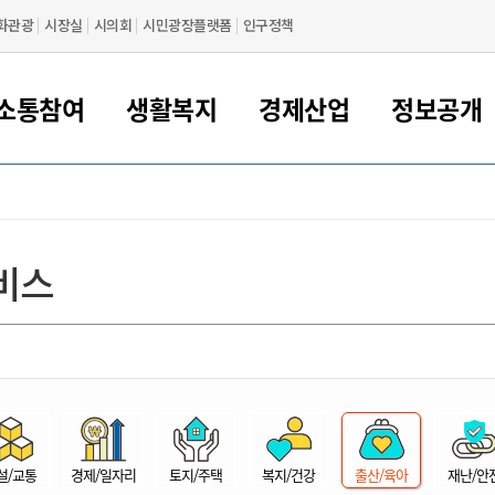
화관광
시장실
시의회
시민광장플랫폼
인구정책
소통참여
생활복지
경제산업
정보공개
새만금 해양거점도시 군산
정보공개 목록/청구
시민참여서비스
여권 민원
기업지원
교육
군산시 소개
군산시 관할권 주요논리
각종 신고/민원
사전정보공표
일자리/창업
차량 민원
상하수도
시청안내
새만금 관할구역 결
주민등록/인감/가
교통안내
기업목록
인사운영
SNS소식
여권발급안내
시민광장플랫폼
교육지원
투자기업 인센티브
정보공개 목록/청구
군산 현황
차량등록사업소 안내
하수도 계획
군산시 명장
사전정보공표
청사종합안내
주민등록/인감/가
시내버스
일반기업 목록
2022년도 통계
조직도
비스
여권 서식
시장에게 바란다
평생교육
기업지원정책
군산의 역사
차량 신규/이전 등록
상수도시설
구인구직
수시공표
전화번호안내
각종서식
택시
사회적경제기업
2023년도 통계
업무
나의민원
학자금대출이자지원
경제 공지/서식
수상현황
저당권 설정/말소 등록
수질검사
청년뜰(청년센터/창업센터)
부서별 팩스번호
시외버스/고속버스
공장 검색
2024년도 통계
부서소
나도한마디
우리아이 꿈탐험 지원사업
기업애로해소SOS
자연지리특성
등록원부 열람/발급
상수도/하수도 요금
시청 오시는 길
철도/항공
2025년도 통계
부서별 
군산시사회적경제지원센터
칭찬합시다
시민정보화교육
강소연구개발특구
행정구역/행정지도
자동차 등록 서식
요금조회납부시스템
여객선
설문조사
부모학교예약시스템
자매결연/국제협력 도시
자동차 과태료 조회 및 납부
공공하수처리시설
교통 관련사이트
일자리 지원사업
자원봉사참여
군산어린이시청
군산의 상징
자동차 정기(종합)검사 기
주정차단속 문자알
일자리지원센터
설/교통
경제/일자리
토지/주택
복지/건강
출산/육아
재난/안
간조회 및 검사예약
스
전자민원창
적극행정
디지털배움터