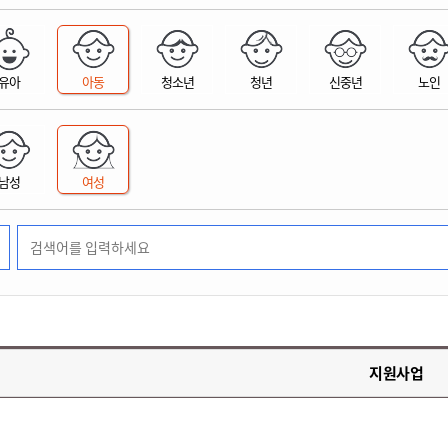
위원회 현황
공공데이터 개방
업무추진비공
군산시 무상교통
공부의 명수
정부24
위원회 명단공개
공공데이터 개방
예산/재정
법률정보
국민신문고
건설
부동산
에너지
유아
아동
청소년
청년
신중년
노인
환경
청소
위생
위원회 회의록 공개
공공데이터 수요조사
민원편람/서식
한눈에 서비스
전자가족관계등록
예산안내
조례규칙 입법예고
경제동향
도로/가로등
부동산 정보
태양광
환경선언문
청소정보
공중위생
재정공시
조례규칙 입법예고(구)
물가정보
자전거
주소/건축/지적/지리정보
가스/석유
인터넷등기소
환경기본정보
대형폐기물 배출신고
위생용품 제조업
결산보고서
법률정보 관련사이트
사회조사
조상땅찾기
국세청홈택스
남성
여성
화학물질 관리지도
공모사업
생활쓰레기 처리요령
식품위생
중기지방재정계획
사업체조
위택스
미세먼지 대응
음식물쓰레기 처리요령
문화 콘텐츠업
투자심사
통계연보
부동산통합민원
환경영향평가
폐기물 처리시설 현황
예산낭비신고
청년통계
체육
공공데이터포털
석면해체 건축물정보
보조금 부정수급 신고
주민등록
새올전자민원창구
체육시설 안내
환경오염업소 공개
공유재산
체류외국
군산시체육회
환경 관련사이트
재정용어사전
생활체육 공지
지원사업
군산시 고향사랑기부제
고향사랑기부제 소개
군산상품