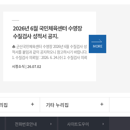
2026년 6월 국민체육센터 수영장
수질검사 성적서 공지.
♣ 군산국민체육센터 수영장 2026년 6월 수질검사 성
MORE
적서를 붙임과 같이 공지하오니 참고하시기 바랍니다.
1. 수질검사 의뢰일 : 2026. 6. 24.(수) 2. 수질검사 의뢰
처 : 전북대학교 물환경연구센터 3. 근거 : 『체육시설
시정소식 | 26.07.02
리집
기타 누리집
전화번호안내
사이트도우미