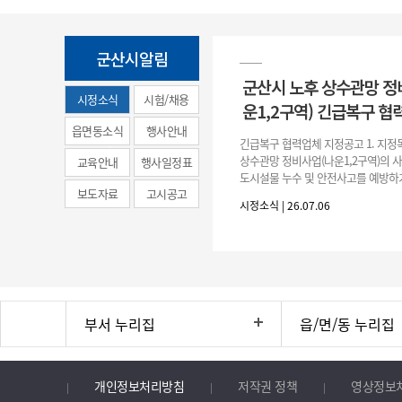
군산시알림
군산시 노후 상수관망 정
시정소식
시험/채용
운1,2구역) 긴급복구 협
(municipal
읍면동소식
행사안내
긴급복구 협력업체 지정공고 1. 지정
news)
상수관망 정비사업(나운1,2구역)의 
교육안내
행사일정표
도시설물 누수 및 안전사고를 예방하
보도자료
고시공고
긴급복구공사 및 소규모 긴급공사를 
시정소식 | 26.07.06
구업체 지정 2. 협력업체
부서 누리집
읍/면/동 누리집
개인정보처리방침
저작권 정책
영상정보