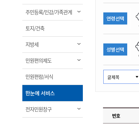
림
계약정보공개
전화번호안내
전화번호안내
전화번호안내
전화번호안내
전화번호안내
전화번호안내
전화번호안내
전화번호안내
군산시보
장사정보
열
주민등록/인감/가족관계
입찰/계약정보
연령선택
읍면동소식
주민복지 안내서
주요시책
림
수산업
찾아오시는길
찾아오시는길
찾아오시는길
찾아오시는길
찾아오시는길
찾아오시는길
찾아오시는길
찾아오시는길
용역과제
열
민원편의제도
토지/건축
웹진 열린군산
시정계획
어업현황
림
타기관소식
민원 1회방문 처리제
주요업무
수산물 안전정보
열
지방세
성별선택
어디서나 민원처리제
시정백서
림
군산수산물 소비촉진행사
상품권 구매 사용 및 관리
사전심사 청구제도
열
민원편의제도
군산 특화 수산물
림
민원인 후견인제
열
민원편람/서식
복합민원 상담예약제
림
폐업신고 원스톱서비스
열
한눈에 서비스
납세자 보호관제도
림
『안심상속』 원스톱 서비
열
전자민원창구
스
번호
림