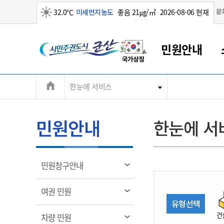
맑음
문
32.0℃
미세먼지농도
좋음 21㎍/㎥
2026-08-06 현재
시
민원안내
민
전
한눈에 서비스
군산새만금
민원안내
소통참여
생활복지
경제산업
정보공개
군산소개
전북소개
주
군산에서 시작되는 새만금
전북특별자치도 소개
군산사랑상품권
민원창구안내
정보공개제도
복지/보건
시정알림
군산시 비전
체
권
민원이용안내
시정소식
인구정책
상품권 안내
제도안내
전북특별자치도란?
메
민원안내
한눈에 서
민원수수료
시험/채용
통합돌봄
상품권 공지사항
비공개대상정보
전북특별자치도 용어 Q&A
뉴
도
종합민원창구
보도자료
주민복지
상품권 Q&A
불복구제절차
자료실
시
아름다운 배려창구
행사안내
아동/청소년
상품권 이용규약
수수료
열
민원창구안내
홍보영상 게시판
토지정보민원창구
행사일정표
여성/가족
판매대행점 조회
정보공개서식
림
군
대표전화
대표전화
대표전화
대표전화
대표전화
대표전화
대표전화
대표전화
063-454-4000
063-454-4000
063-454-4000
063-454-4000
063-454-4000
063-454-4000
063-454-4000
063-454-4000
열
여권 민원
무인민원발급기
교육안내
노인복지
지류상품권 재고조회
림
유형선택
산
보건소식
장애인복지
부서 및 담당자 연락처
부서 및 담당자 연락처
부서 및 담당자 연락처
부서 및 담당자 연락처
부서 및 담당자 연락처
부서 및 담당자 연락처
부서 및 담당자 연락처
부서 및 담당자 연락처
건
열
차량 민원
고시공고
사회서비스(바우처)