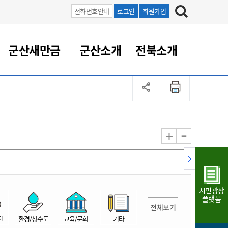
전화번호안내
로그인
회원가입
군산새만금
군산소개
전북소개
정 대응
족관계
부서/업무
RE100의 중심 새만금
도시/공원/주택
산업인프라
정책실명제
토지/건축
읍면동 안내
군산새만금 홍보 영상
조직운영6대지표
농업/축산업
도시재생
지방세
족관계
도시계획/지구단위계획
군산국가산업단지
정책실명제 안내
지방세
도시재생사업
민선8기 농업비전/발전방
공무원 정원
향
-
+
공원녹지
군산2국가산업단지
국민신청실명제안내
지방세환급금신청
도시재생(현장)지원센터
과장급이상 상위직 비율
농산물 유통
식
주택
새만금산업단지
정책실명제 중점관리 대상
지방세 상담챗봇
도시재생시설 현황
공무원 1인당 주민수
가축방역
자료실
자유무역지역
도시재생 공지/행사
현장공무원 비율
동물복지
지방산업단지
재정규모대비 인건비운영
시민광장
농공단지
실국본부수
플랫폼
전체보기
림 서비
산업단지 지도
내고장 알리미
전
환경/상수도
교육/문화
기타
구
항만/여객/공항/철도/컨벤