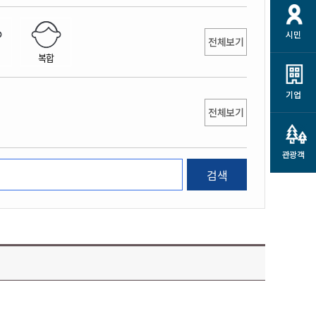
개
재정정보 공개
공공저작물
션
시민
통계정보
행정규제개혁
전체보기
소상공인 지원
복합
민방위/재난안전
시스템
행정규제개혁안내
고유가 피해지원금
민방위
규제신문고
군산사랑배달 배달의명수
기업
재난안전
전체보기
규제입증요청
카드수수료 지원
풍수해보험
사
규제정보포털
소상공인지원
재해예방
관광객
관련기관 안내
검색
군산시착한가격업소
시민대상보험
통계
영조물 배상보험
인 현황
군산시민 안전보험
군산시민 자전거보험
군산 상품
농업인안전보험 농가부담
 가이드북
금 지원사업