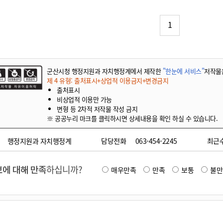
기부자 예우제
기부자 명예의 전당
1
기금사업
군산시 답례품
고향사랑기부제 소식
군산시청 행정지원과 자치행정계에서 제작한
"한눈에 서비스"
저작물
제 4 유형: 출처표시+상업적 이용금지+변경금지
출처표시
비상업적 이용만 가능
변형 등 2차적 저작물 작성 금지
※ 공공누리 마크를 클릭하시면 상세내용을 확인 하실 수 있습니다.
행정지원과 자치행정계
담당전화
063-454-2245
최근
에 대해 만족
하십니까?
매우만족
만족
보통
불만