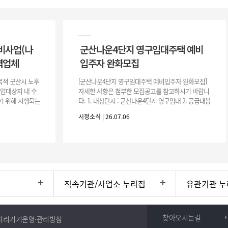
비사업(나
군산나운4단지 영구임대주택 예비
력업체
입주자 완화모집
목적 군산시 노후
[군산나운4단지 영구임대주택 예비입주자 완화모집]
사업대상지 내 수
자세한 사항은 첨부한 모집공고를 참고하시기 바랍니
기 위해 시행되는
다. 1. 대상단지 : 군산나운4단지 영구임대 2. 공급내용
수행하기 위한 복
: 26.37㎡ (7평) 500호 3. 공 고 일 : 2026. 7. 6.
시정소식 | 26.07.06
직속기관/사업소 누리집
유관기관 누
찾아오시는길
처리기기운영·관리방침