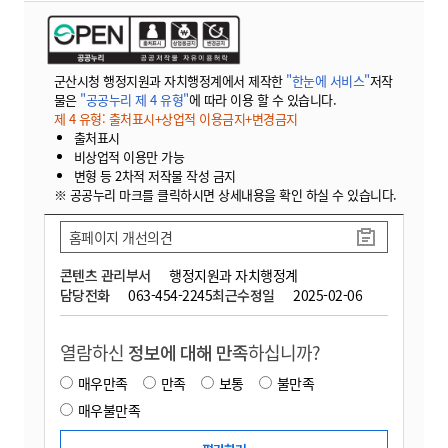
군산시청 행정지원과 자치행정계에서 제작한
"한눈에 서비스"
저작
물은
"공공누리 제 4 유형"
에 따라 이용 할 수 있습니다.
제 4 유형: 출처표시+상업적 이용금지+변경금지
출처표시
비상업적 이용만 가능
변형 등 2차적 저작물 작성 금지
※ 공공누리 마크를 클릭하시면 상세내용을 확인 하실 수 있습니다.
홈페이지 개선의견
콘텐츠 관리부서
행정지원과 자치행정계
담당전화
063-454-2245
최근수정일
2025-02-06
열람하신
정보에 대해 만족
하십니까?
매우만족
만족
보통
불만족
매우불만족