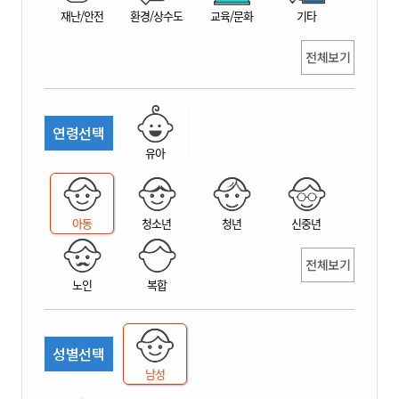
재난/안전
환경/상수도
교육/문화
기타
전체보기
연령선택
유아
아동
청소년
청년
신중년
전체보기
노인
복합
성별선택
남성