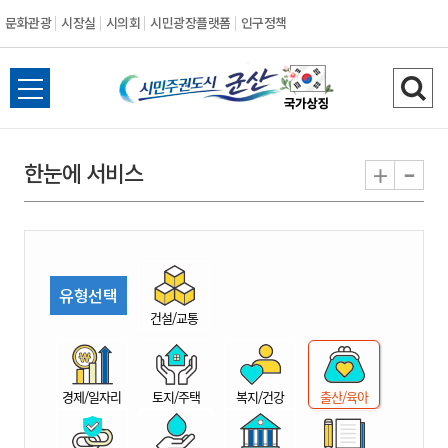
문화관광
시장실
시의회
시민광장플랫폼
인구정책
시
전
검
민
체
색
메
하
-
+
한눈에 서비스
주
뉴
기
열
권
기
도
유형선택
시
건설/교통
군
경제/일자리
토지/주택
복지/건강
출산/육아
산