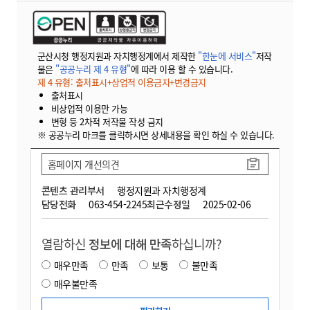
군산시청 행정지원과 자치행정계에서 제작한
"한눈에 서비스"
저작
물은
"공공누리 제 4 유형"
에 따라 이용 할 수 있습니다.
제 4 유형: 출처표시+상업적 이용금지+변경금지
출처표시
비상업적 이용만 가능
변형 등 2차적 저작물 작성 금지
※ 공공누리 마크를 클릭하시면 상세내용을 확인 하실 수 있습니다.
홈페이지 개선의견
콘텐츠 관리부서
행정지원과 자치행정계
담당전화
063-454-2245
최근수정일
2025-02-06
열람하신
정보에 대해 만족
하십니까?
매우만족
만족
보통
불만족
매우불만족