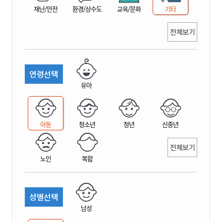
재난/안전
환경/상수도
교육/문화
기타
전체보기
연령선택
유아
아동
청소년
청년
신중년
전체보기
노인
복합
성별선택
남성