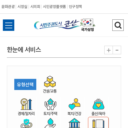
문화관광
시장실
시의회
시민광장플랫폼
인구정책
시
전
검
민
체
색
메
하
-
+
한눈에 서비스
주
뉴
기
열
권
기
도
유형선택
시
건설/교통
군
경제/일자리
토지/주택
복지/건강
출산/육아
산