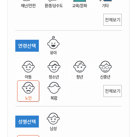
재난/안전
환경/상수도
교육/문화
기타
전체보기
연령선택
유아
아동
청소년
청년
신중년
전체보기
노인
복합
성별선택
남성