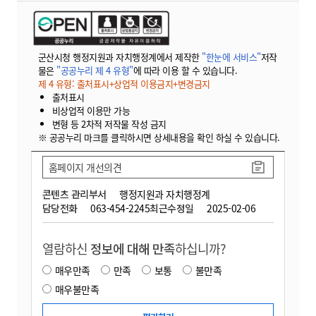
군산시청 행정지원과 자치행정계에서 제작한
"한눈에 서비스"
저작
물은
"공공누리 제 4 유형"
에 따라 이용 할 수 있습니다.
제 4 유형: 출처표시+상업적 이용금지+변경금지
출처표시
비상업적 이용만 가능
변형 등 2차적 저작물 작성 금지
※ 공공누리 마크를 클릭하시면 상세내용을 확인 하실 수 있습니다.
홈페이지 개선의견
콘텐츠 관리부서
행정지원과 자치행정계
담당전화
063-454-2245
최근수정일
2025-02-06
열람하신
정보에 대해 만족
하십니까?
매우만족
만족
보통
불만족
매우불만족