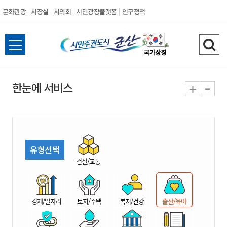
문화관광
시장실
시의회
시민광장플랫폼
인구정책
시
전
검
민
체
색
메
하
-
+
한눈에 서비스
주
뉴
기
열
권
기
도
유형선택
시
건설/교통
군
경제/일자리
토지/주택
복지/건강
출산/육아
산