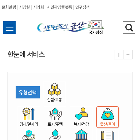
문화관광
시장실
시의회
시민광장플랫폼
인구정책
시
전
검
민
체
색
메
하
-
+
한눈에 서비스
주
뉴
기
열
권
기
도
유형선택
시
건설/교통
군
경제/일자리
토지/주택
복지/건강
출산/육아
산