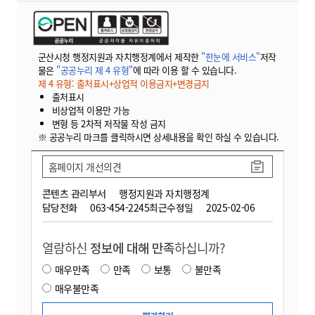
군산시청 행정지원과 자치행정계에서 제작한
"한눈에 서비스"
저작
물은
"공공누리 제 4 유형"
에 따라 이용 할 수 있습니다.
제 4 유형: 출처표시+상업적 이용금지+변경금지
출처표시
비상업적 이용만 가능
변형 등 2차적 저작물 작성 금지
※ 공공누리 마크를 클릭하시면 상세내용을 확인 하실 수 있습니다.
홈페이지 개선의견
콘텐츠 관리부서
행정지원과 자치행정계
담당전화
063-454-2245
최근수정일
2025-02-06
열람하신
정보에 대해 만족
하십니까?
매우만족
만족
보통
불만족
매우불만족