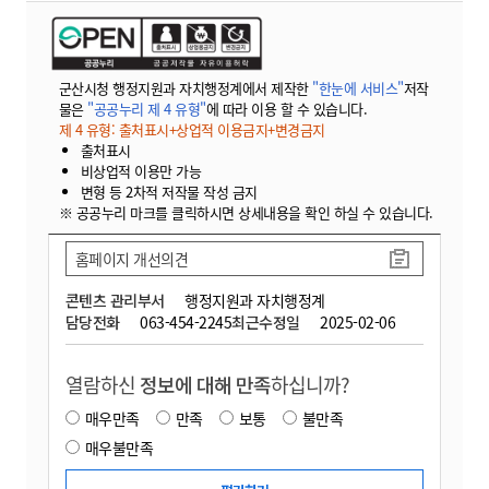
군산시청 행정지원과 자치행정계에서 제작한
"한눈에 서비스"
저작
물은
"공공누리 제 4 유형"
에 따라 이용 할 수 있습니다.
제 4 유형: 출처표시+상업적 이용금지+변경금지
출처표시
비상업적 이용만 가능
변형 등 2차적 저작물 작성 금지
※ 공공누리 마크를 클릭하시면 상세내용을 확인 하실 수 있습니다.
홈페이지 개선의견
콘텐츠 관리부서
행정지원과 자치행정계
담당전화
063-454-2245
최근수정일
2025-02-06
열람하신
정보에 대해 만족
하십니까?
매우만족
만족
보통
불만족
매우불만족