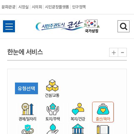
문화관광
시장실
시의회
시민광장플랫폼
인구정책
시
전
검
민
체
색
메
하
-
+
한눈에 서비스
주
뉴
기
열
권
기
도
유형선택
시
건설/교통
군
경제/일자리
토지/주택
복지/건강
출산/육아
산