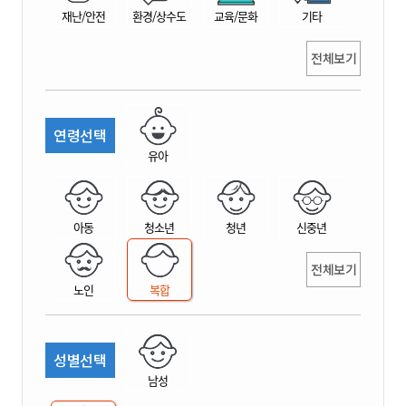
재난/안전
환경/상수도
교육/문화
기타
전체보기
연령선택
유아
아동
청소년
청년
신중년
전체보기
노인
복합
성별선택
남성