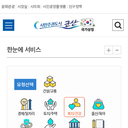
문화관광
시장실
시의회
시민광장플랫폼
인구정책
시
전
검
민
체
색
메
하
-
+
한눈에 서비스
주
뉴
기
열
권
기
도
유형선택
시
건설/교통
군
경제/일자리
토지/주택
복지/건강
출산/육아
산