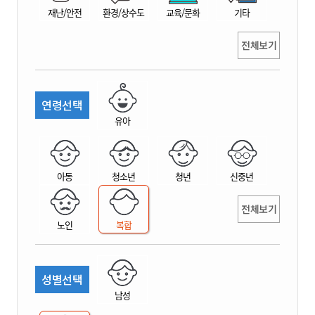
재난/안전
환경/상수도
교육/문화
기타
전체보기
연령선택
유아
아동
청소년
청년
신중년
전체보기
노인
복합
성별선택
남성