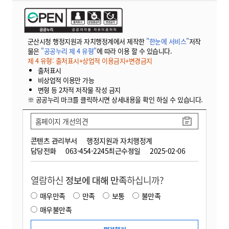
군산시청 행정지원과 자치행정계에서 제작한
"한눈에 서비스"
저작
물은
"공공누리 제 4 유형"
에 따라 이용 할 수 있습니다.
제 4 유형: 출처표시+상업적 이용금지+변경금지
출처표시
비상업적 이용만 가능
변형 등 2차적 저작물 작성 금지
※ 공공누리 마크를 클릭하시면 상세내용을 확인 하실 수 있습니다.
홈페이지 개선의견
콘텐츠 관리부서
행정지원과 자치행정계
담당전화
063-454-2245
최근수정일
2025-02-06
열람하신
정보에 대해 만족
하십니까?
매우만족
만족
보통
불만족
매우불만족