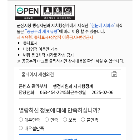
군산시청 행정지원과 자치행정계에서 제작한
"한눈에 서비스"
저작
물은
"공공누리 제 4 유형"
에 따라 이용 할 수 있습니다.
제 4 유형: 출처표시+상업적 이용금지+변경금지
출처표시
비상업적 이용만 가능
변형 등 2차적 저작물 작성 금지
※ 공공누리 마크를 클릭하시면 상세내용을 확인 하실 수 있습니다.
홈페이지 개선의견
콘텐츠 관리부서
행정지원과 자치행정계
담당전화
063-454-2245
최근수정일
2025-02-06
열람하신
정보에 대해 만족
하십니까?
매우만족
만족
보통
불만족
매우불만족