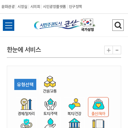
문화관광
시장실
시의회
시민광장플랫폼
인구정책
시
전
검
민
체
색
메
하
-
+
한눈에 서비스
주
뉴
기
열
권
기
도
유형선택
시
건설/교통
군
경제/일자리
토지/주택
복지/건강
출산/육아
산