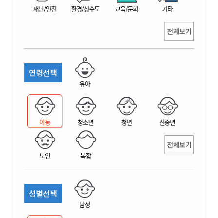
재난/안전
환경/상수도
교육/문화
기타
전체보기
연령선택
유아
아동
청소년
청년
신중년
전체보기
노인
복합
성별선택
남성