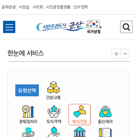
문화관광
시장실
시의회
시민광장플랫폼
인구정책
시
전
검
민
체
색
메
하
-
+
한눈에 서비스
주
뉴
기
열
권
기
도
유형선택
시
건설/교통
군
경제/일자리
토지/주택
복지/건강
출산/육아
산