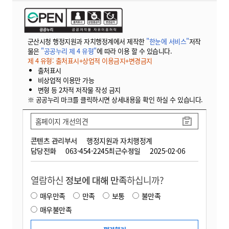
군산시청 행정지원과 자치행정계에서 제작한
"한눈에 서비스"
저작
물은
"공공누리 제 4 유형"
에 따라 이용 할 수 있습니다.
제 4 유형: 출처표시+상업적 이용금지+변경금지
출처표시
비상업적 이용만 가능
변형 등 2차적 저작물 작성 금지
※ 공공누리 마크를 클릭하시면 상세내용을 확인 하실 수 있습니다.
홈페이지 개선의견
콘텐츠 관리부서
행정지원과 자치행정계
담당전화
063-454-2245
최근수정일
2025-02-06
열람하신
정보에 대해 만족
하십니까?
매우만족
만족
보통
불만족
매우불만족