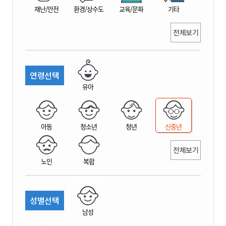
재난/안전
환경/상수도
교육/문화
기타
전체보기
연령선택
유아
아동
청소년
청년
신중년
전체보기
노인
복합
성별선택
남성