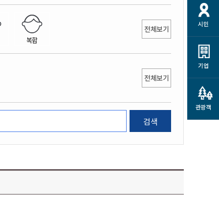
개
재정정보 공개
공공저작물
션
시민
통계정보
행정규제개혁
전체보기
소상공인 지원
복합
민방위/재난안전
시스템
행정규제개혁안내
고유가 피해지원금
민방위
규제신문고
군산사랑배달 배달의명수
기업
재난안전
전체보기
규제입증요청
카드수수료 지원
풍수해보험
사
규제정보포털
소상공인지원
재해예방
관광객
관련기관 안내
검색
군산시착한가격업소
시민대상보험
통계
영조물 배상보험
인 현황
군산시민 안전보험
군산시민 자전거보험
군산 상품
농업인안전보험 농가부담
 가이드북
금 지원사업