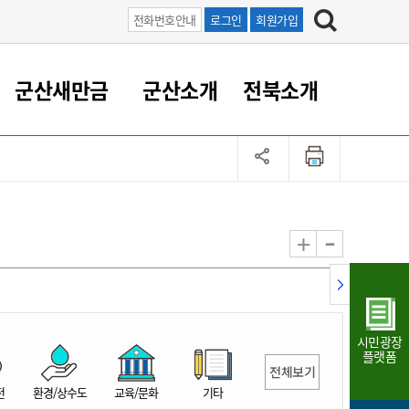
전화번호안내
로그인
회원가입
군산새만금
군산소개
전북소개
정 대응
족관계
부서/업무
RE100의 중심 새만금
도시/공원/주택
산업인프라
정책실명제
토지/건축
읍면동 안내
군산새만금 홍보 영상
조직운영6대지표
농업/축산업
도시재생
지방세
족관계
도시계획/지구단위계획
군산국가산업단지
정책실명제 안내
지방세
도시재생사업
민선8기 농업비전/발전방
공무원 정원
향
-
+
공원녹지
군산2국가산업단지
국민신청실명제안내
지방세환급금신청
도시재생(현장)지원센터
과장급이상 상위직 비율
농산물 유통
식
주택
새만금산업단지
정책실명제 중점관리 대상
지방세 상담챗봇
도시재생시설 현황
공무원 1인당 주민수
가축방역
자료실
자유무역지역
도시재생 공지/행사
현장공무원 비율
동물복지
지방산업단지
재정규모대비 인건비운영
시민광장
농공단지
실국본부수
플랫폼
전체보기
림 서비
산업단지 지도
내고장 알리미
전
환경/상수도
교육/문화
기타
구
항만/여객/공항/철도/컨벤