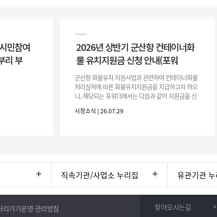
 시민참여
2026년 상반기 군산항 컨테이너화
부리 부
물 유치지원금 신청 안내(포워
군산항 화물유치 지원사업과 관련하여 컨테이너화물
처리실적에 따른 화물유치지원금을 지급하고자 하오
니, 해당되는 포워더께서는 다음과 같이 지원금을 신
청하시기 바랍니다. 1. 해당기간 : ‘25. 11. 1. ~ '26. 4.
시정소식 | 26.07.29
30.(6개
직속기관/사업소 누리집
유관기관 누
찾아오시는길
처리기기운영·관리방침