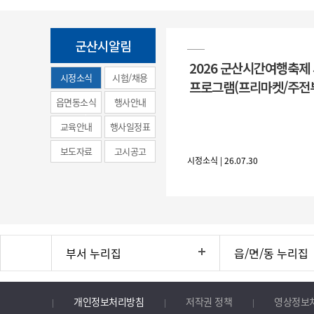
군산시알림
2026 군산시간여행축제
시정소식
시험/채용
프로그램(프리마켓/주전
(municipal
읍면동소식
행사안내
news)
교육안내
행사일정표
보도자료
고시공고
시정소식 | 26.07.30
부서 누리집
읍/면/동 누리집
개인정보처리방침
저작권 정책
영상정보