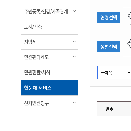
림
계약정보공개
전화번호안내
전화번호안내
전화번호안내
전화번호안내
전화번호안내
전화번호안내
전화번호안내
전화번호안내
군산시보
장사정보
열
주민등록/인감/가족관계
입찰/계약정보
연령선택
읍면동소식
주민복지 안내서
주요시책
림
수산업
찾아오시는길
찾아오시는길
찾아오시는길
찾아오시는길
찾아오시는길
찾아오시는길
찾아오시는길
찾아오시는길
용역과제
열
민원편의제도
토지/건축
웹진 열린군산
시정계획
어업현황
림
타기관소식
민원 1회방문 처리제
주요업무
수산물 안전정보
열
지방세
성별선택
어디서나 민원처리제
시정백서
림
군산수산물 소비촉진행사
상품권 구매 사용 및 관리
사전심사 청구제도
열
민원편의제도
군산 특화 수산물
림
민원인 후견인제
열
민원편람/서식
복합민원 상담예약제
림
폐업신고 원스톱서비스
열
한눈에 서비스
납세자 보호관제도
림
『안심상속』 원스톱 서비
열
전자민원창구
스
번호
림