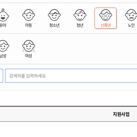
위원회 현황
공공데이터 개방
업무추진비공
군산시 무상교통
공부의 명수
정부24
위원회 명단공개
공공데이터 개방
예산/재정
법률정보
국민신문고
건설
부동산
에너지
유아
아동
청소년
청년
신중년
노인
환경
청소
위생
위원회 회의록 공개
공공데이터 수요조사
민원편람/서식
한눈에 서비스
전자가족관계등록
예산안내
조례규칙 입법예고
경제동향
도로/가로등
부동산 정보
태양광
환경선언문
청소정보
공중위생
재정공시
조례규칙 입법예고(구)
물가정보
자전거
주소/건축/지적/지리정보
가스/석유
인터넷등기소
환경기본정보
대형폐기물 배출신고
위생용품 제조업
결산보고서
법률정보 관련사이트
사회조사
조상땅찾기
국세청홈택스
남성
여성
화학물질 관리지도
공모사업
생활쓰레기 처리요령
식품위생
중기지방재정계획
사업체조
위택스
미세먼지 대응
음식물쓰레기 처리요령
문화 콘텐츠업
투자심사
통계연보
부동산통합민원
환경영향평가
폐기물 처리시설 현황
예산낭비신고
청년통계
체육
공공데이터포털
석면해체 건축물정보
보조금 부정수급 신고
주민등록
새올전자민원창구
체육시설 안내
환경오염업소 공개
공유재산
체류외국
군산시체육회
환경 관련사이트
재정용어사전
생활체육 공지
지원사업
군산시 고향사랑기부제
고향사랑기부제 소개
군산상품