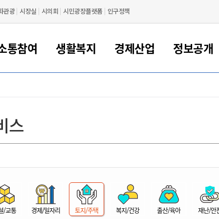
화관광
시장실
시의회
시민광장플랫폼
인구정책
소통참여
생활복지
경제산업
정보공개
새만금 해양거점도시 군산
정보공개 목록/청구
시민참여서비스
여권 민원
기업지원
교육
군산시 소개
군산시 관할권 주요논리
각종 신고/민원
사전정보공표
일자리/창업
차량 민원
상하수도
시청안내
새만금 관할구역 결
주민등록/인감/가
교통안내
기업목록
인사운영
SNS소식
여권발급안내
시민광장플랫폼
교육지원
투자기업 인센티브
정보공개 목록/청구
군산 현황
차량등록사업소 안내
하수도 계획
군산시 명장
사전정보공표
청사종합안내
주민등록/인감/가
시내버스
일반기업 목록
2022년도 통계
조직도
비스
여권 서식
시장에게 바란다
평생교육
기업지원정책
군산의 역사
차량 신규/이전 등록
상수도시설
구인구직
수시공표
전화번호안내
각종서식
택시
사회적경제기업
2023년도 통계
업무
나의민원
학자금대출이자지원
경제 공지/서식
수상현황
저당권 설정/말소 등록
수질검사
청년뜰(청년센터/창업센터)
부서별 팩스번호
시외버스/고속버스
공장 검색
2024년도 통계
부서소
나도한마디
우리아이 꿈탐험 지원사업
기업애로해소SOS
자연지리특성
등록원부 열람/발급
상수도/하수도 요금
시청 오시는 길
철도/항공
2025년도 통계
부서별 
군산시사회적경제지원센터
칭찬합시다
시민정보화교육
강소연구개발특구
행정구역/행정지도
자동차 등록 서식
요금조회납부시스템
여객선
설문조사
부모학교예약시스템
자매결연/국제협력 도시
자동차 과태료 조회 및 납부
공공하수처리시설
교통 관련사이트
일자리 지원사업
자원봉사참여
군산어린이시청
군산의 상징
자동차 정기(종합)검사 기
주정차단속 문자알
일자리지원센터
설/교통
경제/일자리
토지/주택
복지/건강
출산/육아
재난/안
간조회 및 검사예약
스
전자민원창
적극행정
디지털배움터