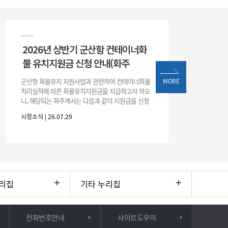
2026년 상반기 군산항 컨테이너화
물 유치지원금 신청 안내(화주
군산항 화물유치 지원사업과 관련하여 컨테이너화물
MORE
처리실적에 따른 화물유치지원금을 지급하고자 하오
니, 해당되는 화주께서는 다음과 같이 지원금을 신청
하시기 바랍니다. 1. 해당기간 : ‘25. 11. 1. ~ '26. 4. 30.
시정소식 | 26.07.29
(6개월
리집
기타 누리집
전화번호안내
사이트도우미