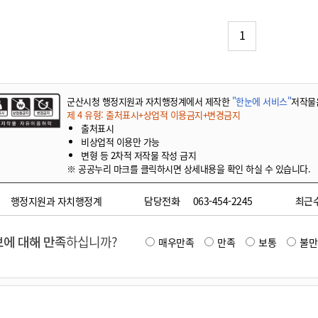
기부자 예우제
기부자 명예의 전당
1
기금사업
군산시 답례품
고향사랑기부제 소식
군산시청 행정지원과 자치행정계에서 제작한
"한눈에 서비스"
저작물
제 4 유형: 출처표시+상업적 이용금지+변경금지
출처표시
비상업적 이용만 가능
변형 등 2차적 저작물 작성 금지
※ 공공누리 마크를 클릭하시면 상세내용을 확인 하실 수 있습니다.
행정지원과 자치행정계
담당전화
063-454-2245
최근
에 대해 만족
하십니까?
매우만족
만족
보통
불만