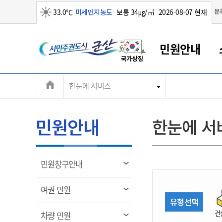
맑음
문
33.0℃
미세먼지농도
보통 34㎍/㎥
2026-08-07 현재
시
민원안내
민
전
한눈에 서비스
군산새만금
민원안내
소통참여
생활복지
경제산업
정보공개
군산소개
전북소개
주
군산에서 시작되는 새만금
전북특별자치도 소개
군산사랑상품권
민원창구안내
정보공개제도
복지/보건
시정알림
군산시 비전
체
권
민원이용안내
시정소식
인구정책
상품권 안내
제도안내
전북특별자치도란?
메
민원안내
한눈에 서
민원수수료
시험/채용
통합돌봄
상품권 공지사항
비공개대상정보
전북특별자치도 용어 Q&A
뉴
도
종합민원창구
보도자료
주민복지
상품권 Q&A
불복구제절차
자료실
시
아름다운 배려창구
행사안내
아동/청소년
상품권 이용규약
수수료
열
민원창구안내
홍보영상 게시판
토지정보민원창구
행사일정표
여성/가족
판매대행점 조회
정보공개서식
림
군
대표전화
대표전화
대표전화
대표전화
대표전화
대표전화
대표전화
대표전화
063-454-4000
063-454-4000
063-454-4000
063-454-4000
063-454-4000
063-454-4000
063-454-4000
063-454-4000
열
여권 민원
무인민원발급기
교육안내
노인복지
지류상품권 재고조회
림
유형선택
산
보건소식
장애인복지
부서 및 담당자 연락처
부서 및 담당자 연락처
부서 및 담당자 연락처
부서 및 담당자 연락처
부서 및 담당자 연락처
부서 및 담당자 연락처
부서 및 담당자 연락처
부서 및 담당자 연락처
건
열
차량 민원
고시공고
사회서비스(바우처)