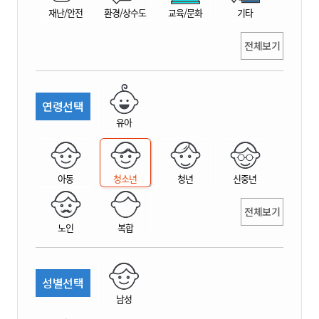
재난/안전
환경/상수도
교육/문화
기타
전체보기
연령선택
유아
아동
청소년
청년
신중년
전체보기
노인
복합
성별선택
남성