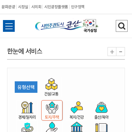
문화관광
시장실
시의회
시민광장플랫폼
인구정책
시
전
검
민
체
색
메
하
-
+
한눈에 서비스
주
뉴
기
열
권
기
도
유형선택
시
건설/교통
군
경제/일자리
토지/주택
복지/건강
출산/육아
산