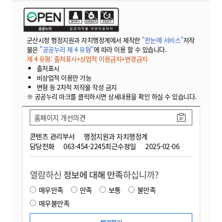
군산시청 행정지원과 자치행정계에서 제작한
"한눈에 서비스"
저작
물은
"공공누리 제 4 유형"
에 따라 이용 할 수 있습니다.
제 4 유형: 출처표시+상업적 이용금지+변경금지
출처표시
비상업적 이용만 가능
변형 등 2차적 저작물 작성 금지
※ 공공누리 마크를 클릭하시면 상세내용을 확인 하실 수 있습니다.
홈페이지 개선의견
콘텐츠 관리부서
행정지원과 자치행정계
담당전화
063-454-2245
최근수정일
2025-02-06
열람하신
정보에 대해 만족
하십니까?
매우만족
만족
보통
불만족
매우불만족