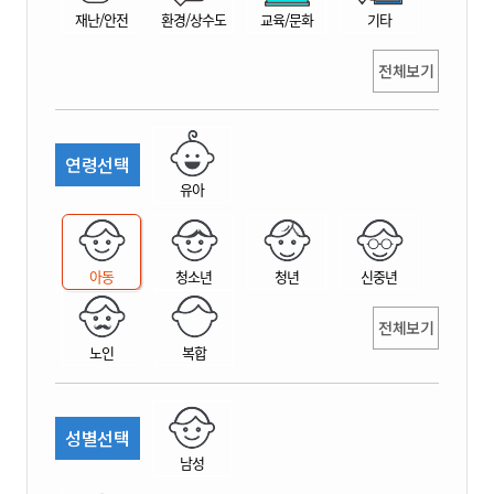
재난/안전
환경/상수도
교육/문화
기타
전체보기
연령선택
유아
아동
청소년
청년
신중년
전체보기
노인
복합
성별선택
남성