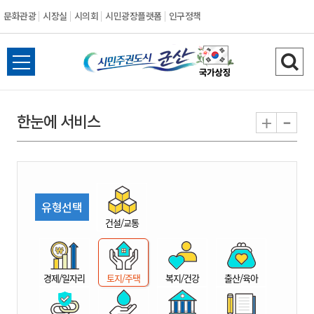
문화관광
시장실
시의회
시민광장플랫폼
인구정책
시
전
검
민
체
색
메
하
-
+
한눈에 서비스
주
뉴
기
열
권
기
도
유형선택
시
건설/교통
군
경제/일자리
토지/주택
복지/건강
출산/육아
산