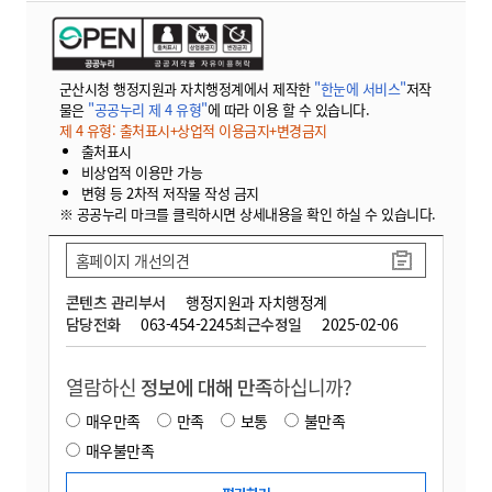
군산시청 행정지원과 자치행정계에서 제작한
"한눈에 서비스"
저작
물은
"공공누리 제 4 유형"
에 따라 이용 할 수 있습니다.
제 4 유형: 출처표시+상업적 이용금지+변경금지
출처표시
비상업적 이용만 가능
변형 등 2차적 저작물 작성 금지
※ 공공누리 마크를 클릭하시면 상세내용을 확인 하실 수 있습니다.
홈페이지 개선의견
콘텐츠 관리부서
행정지원과 자치행정계
담당전화
063-454-2245
최근수정일
2025-02-06
열람하신
정보에 대해 만족
하십니까?
매우만족
만족
보통
불만족
매우불만족