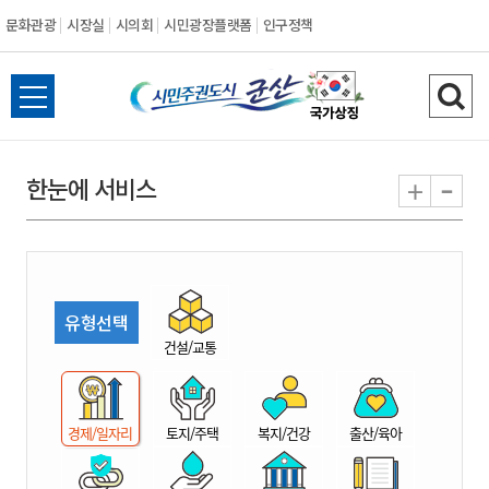
문화관광
시장실
시의회
시민광장플랫폼
인구정책
시
전
검
민
체
색
메
하
-
+
한눈에 서비스
주
뉴
기
열
권
기
도
유형선택
시
건설/교통
군
경제/일자리
토지/주택
복지/건강
출산/육아
산